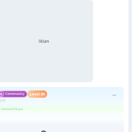
Iklan
Community
Level 89
2:37
terverifikasi
 membubarkan semua organisasi politik dan
ikannya dengan organisasi bentukannya adalah