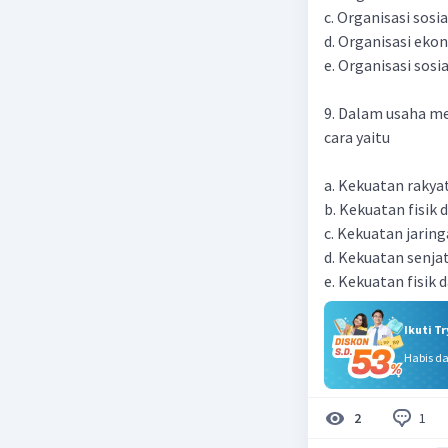
c. Organisasi sosi
d. Organisasi ek
e. Organisasi sosi
9. Dalam usaha m
cara yaitu
a. Kekuatan raky
b. Kekuatan fisik 
c. Kekuatan jarin
d. Kekuatan senja
e. Kekuatan fisik 
Ikuti T
Habis d
1
2