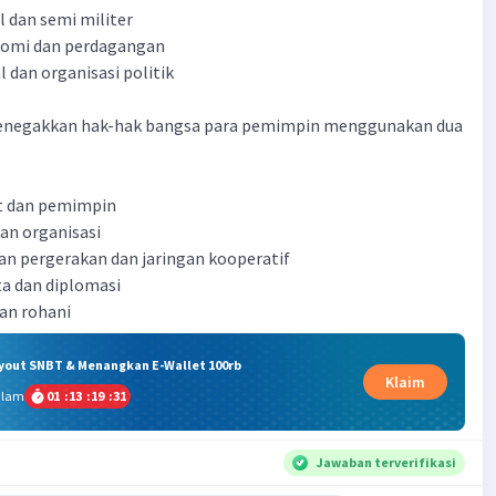
al dan semi militer
onomi dan perdagangan
al dan organisasi politik
enegakkan hak-hak bangsa para pemimpin menggunakan dua
at dan pemimpin
dan organisasi
gan pergerakan dan jaringan kooperatif
ta dan diplomasi
dan rohani
ryout SNBT & Menangkan E-Wallet 100rb
Klaim
alam
01
:
13
:
19
:
31
Jawaban terverifikasi