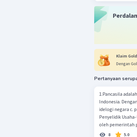
yang diin
Perdala
Beri R
Klaim Gold
Dengan Gol
Pertanyaan serup
1.Pancasila adal
Indonesia. Dengan 
idelogi negara c. 
Penyelidik Usaha
oleh pemerintah 
dengan hari ulang
8
5.0