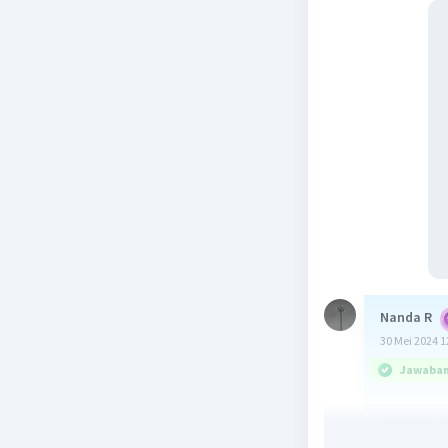
Nanda R
30 Mei 2024 1
Jawaban 
1. Jepang
menggant