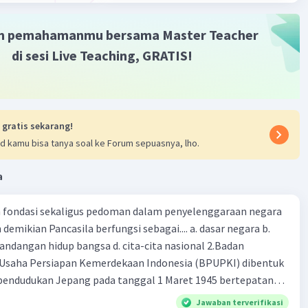
ginkan.
m pemahamanmu bersama Master Teacher
·
0.0
(
0
)
Balas
ating
di sesi Live Teaching, GRATIS!
 gratis sekarang!
d kamu bisa tanya soal ke Forum sepuasnya, lho.
Iklan
a
ah fondasi sekaligus pedoman dalam penyelenggaraan negara
demikian Pancasila berfungsi sebagai.... a. dasar negara b.
pandangan hidup bangsa d. cita-cita nasional 2.Badan
-Usaha Persiapan Kemerdekaan Indonesia (BPUPKI) dibentuk
pendudukan Jepang pada tanggal 1 Maret 1945 bertepatan
 tahun Kaisar Hirohito. Wakil ketua BPUPKI ketika itu dijabat
Jawaban terverifikasi