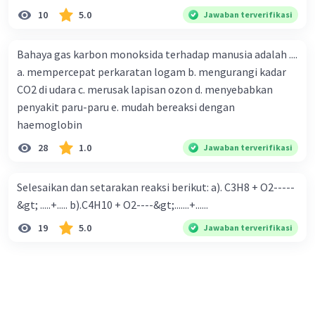
10
5.0
Jawaban terverifikasi
Bahaya gas karbon monoksida terhadap manusia adalah ....
a. mempercepat perkaratan logam b. mengurangi kadar
CO2 di udara c. merusak lapisan ozon d. menyebabkan
penyakit paru-paru e. mudah bereaksi dengan
haemoglobin
28
1.0
Jawaban terverifikasi
Selesaikan dan setarakan reaksi berikut: a). C3H8 + O2-----
&gt; .....+..... b).C4H10 + O2----&gt;.......+......
19
5.0
Jawaban terverifikasi