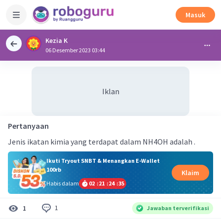
Masuk
Kezia K
06 Desember 2023 03:44
Iklan
Pertanyaan
Jenis ikatan kimia yang terdapat dalam NH4OH adalah .
Ikuti Tryout SNBT & Menangkan E-Wallet
100rb
Klaim
Habis dalam
02
:
21
:
24
:
34
1
1
Jawaban terverifikasi