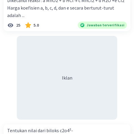
Diketahui reaksi : a MnO2 + b HCl → c MnCl2 + d H2O +e Cl2
Harga koefisien a, b, c, d, dan e secara berturut-turut
adalah ...
25
5.0
Jawaban terverifikasi
Iklan
Tentukan nilai dari biloks c2o4²-