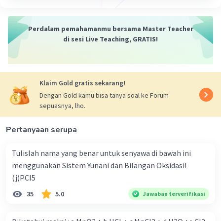
·
0.0
(
0
)
Balas
Beri Rating
Perdalam pemahamanmu bersama Master Teacher
di sesi Live Teaching, GRATIS!
Klaim Gold gratis sekarang!
Dengan Gold kamu bisa tanya soal ke Forum
Iklan
sepuasnya, lho.
Pertanyaan serupa
Tulislah nama yang benar untuk senyawa di bawah ini
menggunakan Sistem Yunani dan Bilangan Oksidasi!
(j)PCI5
35
5.0
Jawaban terverifikasi