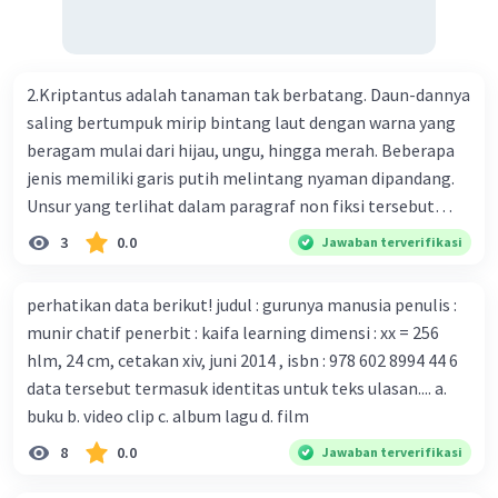
Perkembangan terbaru adalah mereka menciptakan peta
genetik virus. 4) Ilmuwan dari Australia, Kanada, hingga
Prancis ikut menciptakan berbagai jenis inokulasi
bersama sejumlah perusahaan biotek dan vaksin.
2.Kriptantus adalah tanaman tak berbatang. Daun-dannya
Beberapa waktu lalu, Kepala Laboratorium Identifikasi
saling bertumpuk mirip bintang laut dengan warna yang
Virus dari Institut Peter Doherty untuk Infeksi dan
beragam mulai dari hijau, ungu, hingga merah. Beberapa
kekebalan, Melbourne, Julian Druce, menyatakan mereka
jenis memiliki garis putih melintang nyaman dipandang.
mengembangkan virus Corona versi laboratorium dari
Unsur yang terlihat dalam paragraf non fiksi tersebut
tubuh pasien yang terinfeksi untuk uji coba. Tanggapan
adalah... A. cara menyajikan isi buku B. bahasa yang
3
0.0
Jawaban terverifikasi
yang sesuai dengan berita tersebut adalah ... A.
digunakan C. tokoh dan penokohan D. penyajian alur cerita
Pemerintah Australia telah tanggap menghadapi
perhatikan data berikut! judul : gurunya manusia penulis :
serangan virus Corona dengan menemukan vaksin virus
munir chatif penerbit : kaifa learning dimensi : xx = 256
tersebut. B. Para ilmuan perlu segera mempelajari virus
hlm, 24 cm, cetakan xiv, juni 2014 , isbn : 978 602 8994 44 6
corona yang menjadi masalah besar bagi kesehatan dunia
data tersebut termasuk identitas untuk teks ulasan.... a.
karena persebarannya sangat cepat. C. Masyarakat perlu
buku b. video clip c. album lagu d. film
mawas diri dan menjaga kesehatan dalam menghadapi
serangan virus corona yang mulai menyebar di Indonesia,
8
0.0
Jawaban terverifikasi
D. Virus corona menjadi masalah besar bagi kesehatan