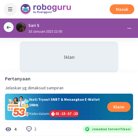
Masuk
Sari S
10 Januari 2023 22:05
Iklan
Pertanyaan
Jelaskan yg dimaksud sampiran
Ikuti Tryout SNBT & Menangkan E-Wallet
100rb
Klaim
Habis dalam
01
:
13
:
57
:
23
2
4
Jawaban terverifikasi