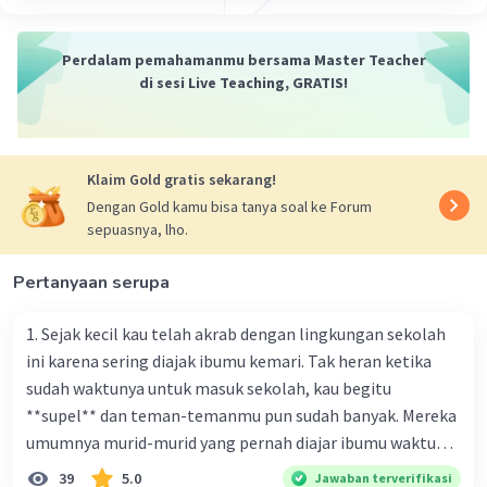
Perdalam pemahamanmu bersama Master Teacher
di sesi Live Teaching, GRATIS!
Klaim Gold gratis sekarang!
Dengan Gold kamu bisa tanya soal ke Forum
sepuasnya, lho.
Pertanyaan serupa
1. Sejak kecil kau telah akrab dengan lingkungan sekolah
ini karena sering diajak ibumu kemari. Tak heran ketika
sudah waktunya untuk masuk sekolah, kau begitu
**supel** dan teman-temanmu pun sudah banyak. Mereka
umumnya murid-murid yang pernah diajar ibumu waktu
kelas satu. Sedangkan aku? Aku waktu itu baru saja pindah
39
5.0
Jawaban terverifikasi