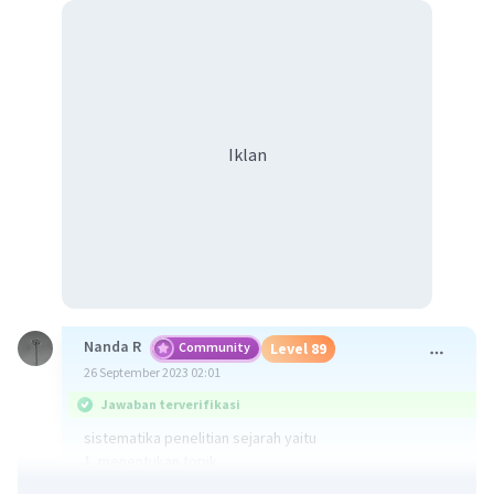
Iklan
Nanda R
Community
Level 89
26 September 2023 02:01
Jawaban terverifikasi
sistematika penelitian sejarah yaitu
1. menentukan topik
2. heurustik