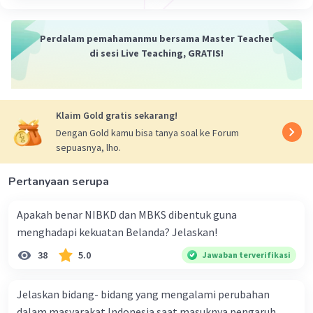
Historiografi (Penulisan Sejarah).
Perdalam pemahamanmu bersama Master Teacher
·
0.0
(
0
)
Balas
Beri Rating
di sesi Live Teaching, GRATIS!
Klaim Gold gratis sekarang!
Dengan Gold kamu bisa tanya soal ke Forum
sepuasnya, lho.
Pertanyaan serupa
Apakah benar NIBKD dan MBKS dibentuk guna
menghadapi kekuatan Belanda? Jelaskan!
38
5.0
Jawaban terverifikasi
Jelaskan bidang- bidang yang mengalami perubahan
dalam masyarakat Indonesia saat masuknya pengaruh