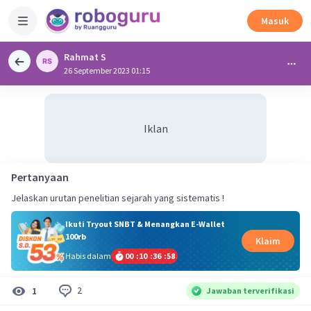
Masuk
Rahmat S
26 September 2023 01:15
Iklan
Pertanyaan
Jelaskan urutan penelitian sejarah yang sistematis !
Ikuti Tryout SNBT & Menangkan E-Wallet
100rb
Klaim
Habis dalam
00
:
10
:
36
:
57
2
1
Jawaban terverifikasi