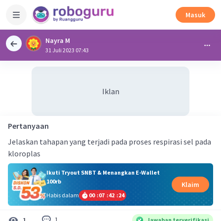
Masuk
Nayra M
31 Juli 2023 07:43
Iklan
Pertanyaan
Jelaskan tahapan yang terjadi pada proses respirasi sel pada
kloroplas
Ikuti Tryout SNBT & Menangkan E-Wallet
100rb
Klaim
Habis dalam
00
:
07
:
42
:
23
1
1
Jawaban terverifikasi