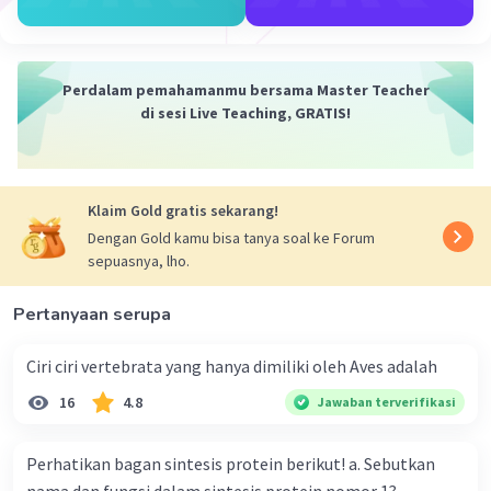
menghasilkan ATP (adenosin trifosfat). ATP adalah
molekul energi yang digunakan oleh sel untuk
melakukan berbagai aktivitas seluler.
5. Fase Pembentukan NADPH: Selain ATP, fase terang
Perdalam pemahamanmu bersama Master Teacher
juga menghasilkan NADPH (nikotinamida adenin
di sesi Live Teaching, GRATIS!
dinukleotida fosfat tereduksi). NADPH berperan penting
dalam reaksi-reaksi redoks yang terjadi selama proses
respirasi sel.
6. Fase Pembentukan Gula: Dalam fase gelap, ATP dan
Klaim Gold gratis sekarang!
NADPH digunakan untuk mengubah CO2 menjadi glukosa
Dengan Gold kamu bisa tanya soal ke Forum
melalui serangkaian reaksi kimia. Glukosa yang
sepuasnya, lho.
dihasilkan akan digunakan sebagai sumber energi dan
bahan bangunan untuk sel-sel tumbuhan
Pertanyaan serupa
·
0.0
(
0
)
Balas
Beri Rating
Ciri ciri vertebrata yang hanya dimiliki oleh Aves adalah
16
4.8
Jawaban terverifikasi
Perhatikan bagan sintesis protein berikut! a. Sebutkan