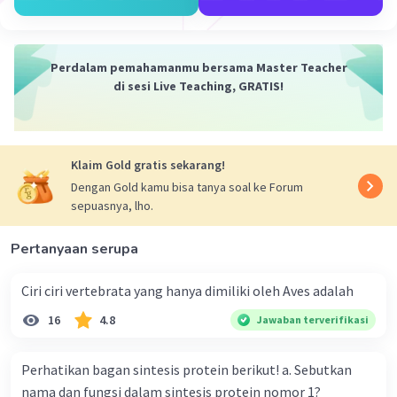
6. Aklimatisasi
Aklimatisasi adalah kegiatan memindahkan eksplan
keluar dari ruangan aseptik ke bedeng.
Perdalam pemahamanmu bersama Master Teacher
·
0.0
(
0
)
Balas
Beri Rating
di sesi Live Teaching, GRATIS!
Klaim Gold gratis sekarang!
Dengan Gold kamu bisa tanya soal ke Forum
sepuasnya, lho.
Iklan
Pertanyaan serupa
Ciri ciri vertebrata yang hanya dimiliki oleh Aves adalah
16
4.8
Jawaban terverifikasi
Perhatikan bagan sintesis protein berikut! a. Sebutkan
nama dan fungsi dalam sintesis protein nomor 1?