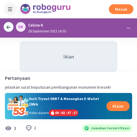
Masuk
Celine K
28 September 2023 14:55
Iklan
Pertanyaan
jelaskan surat keputusan pembangunan monumen kresek!
Ikuti Tryout SNBT & Menangkan E-Wallet
100rb
Klaim
Habis dalam
00
:
02
:
37
:
17
2
1
Jawaban terverifikasi