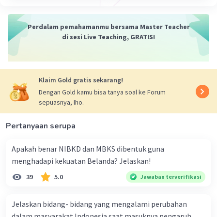
dibanta1 PKI dimakamka n dalam satu lubang.
·
0.0
(
0
)
Balas
Beri Rating
Perdalam pemahamanmu bersama Master Teacher
di sesi Live Teaching, GRATIS!
Klaim Gold gratis sekarang!
Dengan Gold kamu bisa tanya soal ke Forum
sepuasnya, lho.
Pertanyaan serupa
Apakah benar NIBKD dan MBKS dibentuk guna
menghadapi kekuatan Belanda? Jelaskan!
39
5.0
Jawaban terverifikasi
Jelaskan bidang- bidang yang mengalami perubahan
dalam masyarakat Indonesia saat masuknya pengaruh