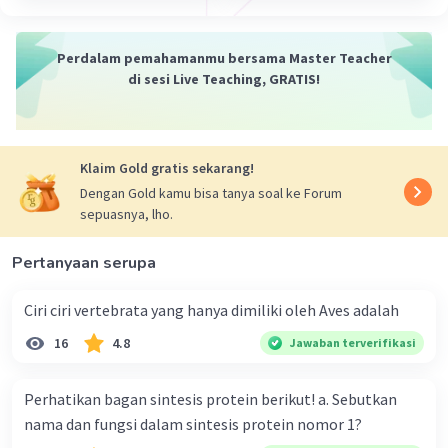
peran penting dalam pemotongan protein-protein virus
yang dibutuhkan untuk pembentukan virus yang matang.
Perdalam pemahamanmu bersama Master Teacher
5. Glikoprotein Viral (gp120 dan gp41): Ini adalah
di sesi Live Teaching, GRATIS!
glikoprotein yang ada di permukaan HIV dan berperan
dalam pengenalan dan penempelan virus pada sel
target manusia. Glikoprotein ini juga berperan dalam
pembentukan selubung virus.
Klaim Gold gratis sekarang!
Dengan Gold kamu bisa tanya soal ke Forum
Struktur HIV memungkinkan virus ini untuk mengevadir
sepuasnya, lho.
sistem kekebalan tubuh manusia dan menginfeksi sel-
sel T CD4, yang merupakan salah satu komponen utama
dari sistem kekebalan tubuh. Pemahaman mengenai
Pertanyaan serupa
struktur ini telah menjadi dasar untuk pengembangan
terapi anti-HIV dan vaksin potensial untuk
Ciri ciri vertebrata yang hanya dimiliki oleh Aves adalah
mengendalikan infeksi HIV.
16
4.8
Jawaban terverifikasi
·
5.0
(
1
)
Balas
Beri Rating
Perhatikan bagan sintesis protein berikut! a. Sebutkan
nama dan fungsi dalam sintesis protein nomor 1?
S. Agita
Master Teacher