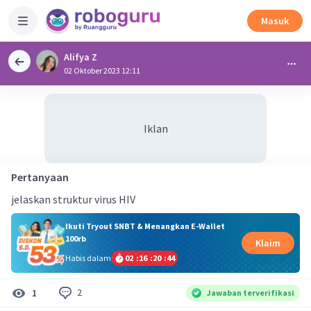
Masuk
Alifya Z
02 Oktober 2023 12:11
Iklan
Pertanyaan
jelaskan struktur virus HIV
Ikuti Tryout SNBT & Menangkan E-Wallet
100rb
Klaim
Habis dalam
02
:
16
:
20
:
43
2
1
Jawaban terverifikasi