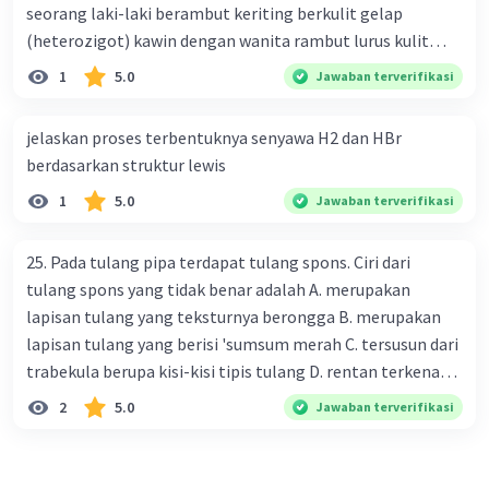
seorang laki-laki berambut keriting berkulit gelap
(heterozigot) kawin dengan wanita rambut lurus kulit
terang tentukan : a. bagan perkawinannya b. rasio
1
5.0
Jawaban terverifikasi
genotipe dan rasio fenotipe nya c. jika perkawinan itu
menghasilkan 12 anak. tentukan fenotipe keturunannya
jelaskan proses terbentuknya senyawa H2 dan HBr
dengan prosentase
berdasarkan struktur lewis
1
5.0
Jawaban terverifikasi
25. Pada tulang pipa terdapat tulang spons. Ciri dari
tulang spons yang tidak benar adalah A. merupakan
lapisan tulang yang teksturnya berongga B. merupakan
lapisan tulang yang berisi 'sumsum merah C. tersusun dari
trabekula berupa kisi-kisi tipis tulang D. rentan terkena
dampak osteoporosis setelah menopause E. mengandung
2
5.0
Jawaban terverifikasi
banyak kalsium fosfat dan kalsium karbonat