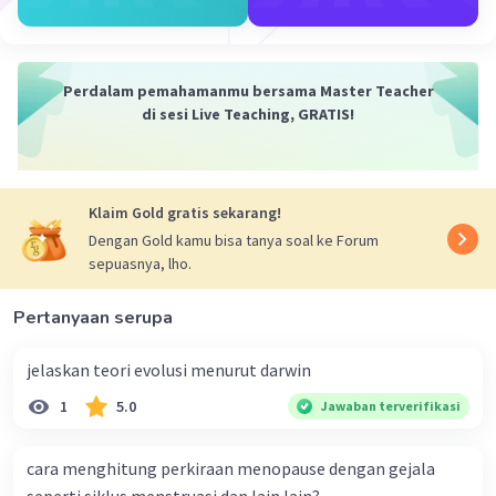
·
0.0
(
0
)
Balas
Beri Rating
Perdalam pemahamanmu bersama Master Teacher
di sesi Live Teaching, GRATIS!
Klaim Gold gratis sekarang!
Iklan
Dengan Gold kamu bisa tanya soal ke Forum
sepuasnya, lho.
Pertanyaan serupa
jelaskan teori evolusi menurut darwin
1
5.0
Jawaban terverifikasi
cara menghitung perkiraan menopause dengan gejala