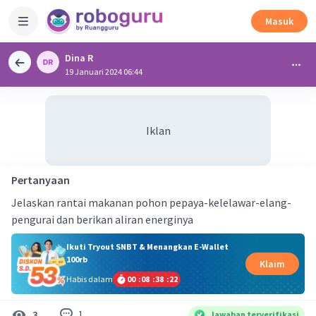
Masuk
Dina R
19 Januari 2024 06:44
Iklan
Pertanyaan
Jelaskan rantai makanan pohon pepaya-kelelawar-elang-
pengurai dan berikan aliran energinya
Ikuti Tryout SNBT & Menangkan E-Wallet
100rb
Klaim
Habis dalam
00
:
08
:
38
:
22
1
3
Jawaban terverifikasi