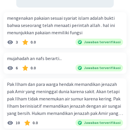
e. Menyampaikan pendapat dengan santun, menghormati
keputusan, menghargai pendapat orang lain, membuat
keputusan yang madarat buat ummat.
mengenakan pakaian sesuai syariat islam adalah bukti
bahwa seseorang telah menaati perintah allah . hal ini
menunjukkan pakaian memiliki fungsi
3
0.0
Jawaban terverifikasi
mujahadah an nafs berarti...
6
0.0
Jawaban terverifikasi
Pak Ilham dan para warga hendak memandikan jenazah
pak Amir yang meninggal dunia karena sakit. Akan tetapi
pak Ilham tidak menemukan air sumur karena kering. Pak
Ilham berinisiatif memandikan jenazah dengan air sungai
yang bersih. Hukum memandikan jenazah pak Amir yang
dilakukan pak Ilham dan para warga.... Select one: a. Tidak
10
0.0
Jawaban terverifikasi
sah karena air sungai tidak halal dikonsumsi b. Tidak sah