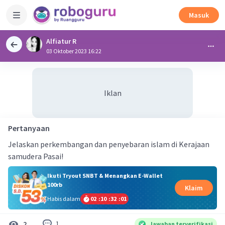
Masuk
Alfiatur R
03 Oktober 2023 16:22
Iklan
Pertanyaan
Jelaskan perkembangan dan penyebaran islam di Kerajaan
samudera Pasai!
Ikuti Tryout SNBT & Menangkan E-Wallet
100rb
Klaim
Habis dalam
02
:
10
:
32
:
01
1
2
Jawaban terverifikasi