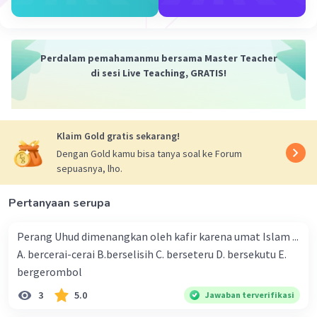
dengan pemerintahan Parameswara
Semoga bermanfaat jangan lupa jadikan
jawaban terbaik
Perdalam pemahamanmu bersama Master Teacher
·
0.0
(
0
)
Balas
Beri Rating
di sesi Live Teaching, GRATIS!
Klaim Gold gratis sekarang!
Dengan Gold kamu bisa tanya soal ke Forum
sepuasnya, lho.
Iklan
Pertanyaan serupa
Perang Uhud dimenangkan oleh kafir karena umat Islam ...
A. bercerai-cerai B.berselisih C. berseteru D. bersekutu E.
bergerombol
3
5.0
Jawaban terverifikasi