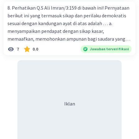
8. Perhatikan Q.S Ali Imran/3:159 di bawah ini! Pernyataan
berikut ini yang termasuk sikap dan perilaku demokratis
sesuai dengan kandungan ayat di atas adalah … a.
menyampaikan pendapat dengan sikap kasar,
memaafkan, memohonkan ampunan bagi saudara yang
bersalah, senantiasa musyawarah, komitmen
7
0.0
Jawaban terverifikasi
melaksanakan keputusan musyawarah disertai tawakal. b.
menyampaikan pendapat dengan santun, menghormati
keputusan, menghargai pendapat orang lain, membuat
keputusan yang bermanfaaat buat ummat. c.
menyampaikan pendapat dengan sikap lemah lembut,
memaafkan, memohonkan ampunan bagi saudara yang
bersalah, senantiasa musyawarah, komitmen
Iklan
melaksanakan keputusan musyawarah disertai tawakal. d.
menyampaikan pendapat dengan santun, tidak
menghormati keputusan, menghargai pendapat orang
lain, membuat keputusan yang bermanfaaat buat ummat.