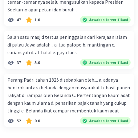
teman-temannya selalu mengusulkan kepada Presiden
Rakyat Banten pun kembali menerima kedatangan
Soekarno agar petani dan buruh...
orang-orang Belanda. Belanda mulai melakukan aktivitas
perdagangan. Kapal-kapal mereka mulai berlayar ke
47
1.0
Jawaban terverifikasi
timur dan singgah di Tuban. Dari Tuban pelayaran
dilanjutkan ke timur menuju Maluku. Di bawah pimpinan
Salah satu masjid tertua peninggalan dari kerajaan islam
Jacob van Neck mereka sampai di Maluku pada tahun
1599 Kedatangan orang-orang Belanda ini juga diterima
di pulau Jawa adalah... a. tua palopo b. mantingan c.
baik oleh rakyat Maluku. Kebetulan waktu itu Maluku
suriansyah d. al-halal e. gayo lues
sedang konflik dengan orang-orang Portugis. Pelayaran
37
5.0
dan perdagangan orang-orang Belanda di Maluku ini
Jawaban terverifikasi
mendapatkan keuntungan yang berlipat. Dengan
demikian semakin banyak kapal-kapal dagang yang
Perang Padri tahun 1825 disebabkan oleh.... a. adanya
berlayar menuju Maluku.
bentrok antara belanda dengan masyarakat b. hasil panen
rakyat di rampas oleh Belanda C. Pertentangan kaum adat
·
0.0
(
0
)
Balas
Beri Rating
dengan kaum ulama d. penarikan pajak tanah yang cukup
tinggi e. Belanda ikut campur membentuk kaum adat
52
0.0
Jawaban terverifikasi