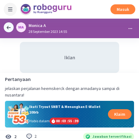
Masuk
Monica A
28 September 2023 14:55
Iklan
Pertanyaan
jelaskan perjalanan heemskerck dengan armadanya sampai di
nusantara!
Ikuti Tryout SNBT & Menangkan E-Wallet
100rb
Klaim
Habis dalam
00
:
03
:
55
:
39
2
2
Jawaban terverifikasi