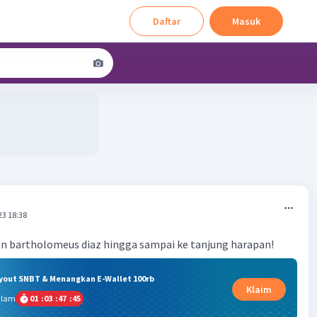
Daftar
Masuk
23 18:38
an bartholomeus diaz hingga sampai ke tanjung harapan!
ryout SNBT & Menangkan E-Wallet 100rb
Klaim
alam
01
:
03
:
47
:
44