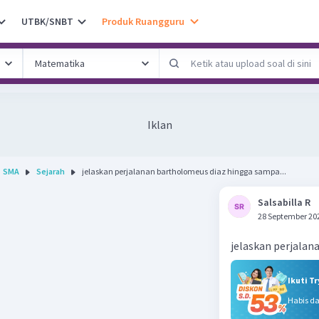
UTBK/SNBT
Produk Ruangguru
Iklan
SMA
Sejarah
jelaskan perjalanan bartholomeus diaz hingga sampa...
Salsabilla R
28 September 20
jelaskan perjalan
Ikuti T
Habis d