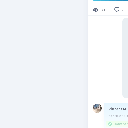
2
21
Vincent M
28 September
Jawaban 