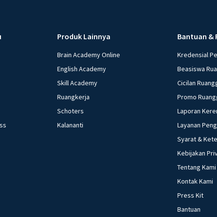
u
Produk Lainnya
Bantuan & 
Brain Academy Online
Kredensial P
English Academy
Beasiswa Ru
Skill Academy
Cicilan Ruang
Ruangkerja
Promo Ruang
Schoters
Laporan Kere
ess
Kalananti
Layanan Pen
Syarat & Ket
Kebijakan Pri
Tentang Kami
Kontak Kami
Press Kit
Bantuan