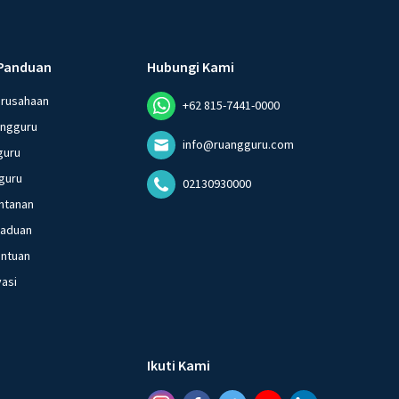
Panduan
Hubungi Kami
erusahaan
+62 815-7441-0000
angguru
info@ruangguru.com
guru
guru
02130930000
ntanan
gaduan
entuan
vasi
Ikuti Kami