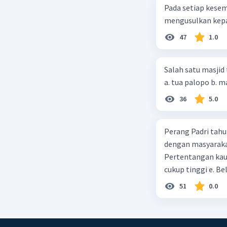
selatan Af
Pada setiap kese
akhirnya,
mengusulkan kepad
yang saat 
47
1.0
Beri R
Salah satu masjid 
36
5.0
Perang Padri tahu
dengan masyarakat
Pertentangan kau
cukup tinggi e. 
51
0.0