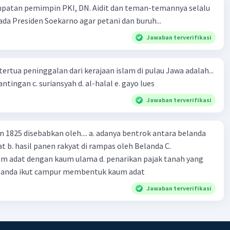
rika. Pada Januari 1488, perlayaran Dias terjebak. Hingga
mpatan pemimpin PKI, DN. Aidit dan teman-temannya selalu
 pada 12 Maret 1488, Dias menemukan Tanjung Harapan
a Presiden Soekarno agar petani dan buruh...
ini wilayah Afrika Selatan.
Jawaban terverifikasi
·
0.0
(
0
)
Balas
ating
tertua peninggalan dari kerajaan islam di pulau Jawa adalah...
a. tua palopo b. mantingan c. suriansyah d. al-halal e. gayo lues
Jawaban terverifikasi
n 1825 disebabkan oleh.... a. adanya bentrok antara belanda
 b. hasil panen rakyat di rampas oleh Belanda C.
m adat dengan kaum ulama d. penarikan pajak tanah yang
Belanda ikut campur membentuk kaum adat
Jawaban terverifikasi