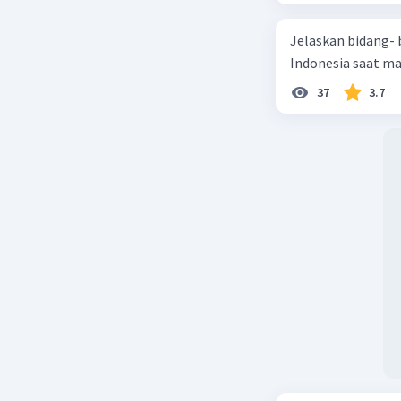
Perjalana
pencapaia
Jelaskan bidang-
jalan bag
Indonesia saat m
perjalana
37
3.7
cuaca dap
berhasil 
da Gama a
perdagang
Beri R
Nanda R
28 September
Jawaban 
Pada Agus
menuju ko
perlayara