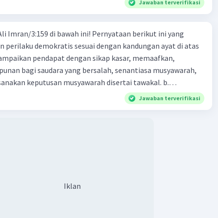
Jawaban terverifikasi
Ali Imran/3:159 di bawah ini! Pernyataan berikut ini yang
n perilaku demokratis sesuai dengan kandungan ayat di atas
an bagi saudara yang bersalah, senantiasa musyawarah,
nakan keputusan musyawarah disertai tawakal. b.
ndapat dengan santun, menghormati keputusan,
Jawaban terverifikasi
pat orang lain, membuat keputusan yang bermanfaaat buat
paikan pendapat dengan sikap lemah lembut, memaafkan,
an bagi saudara yang bersalah, senantiasa musyawarah,
nakan keputusan musyawarah disertai tawakal. d.
dapat dengan santun, tidak menghormati keputusan,
pat orang lain, membuat keputusan yang bermanfaaat buat
paikan pendapat dengan santun, menghormati keputusan,
Iklan
pat orang lain, membuat keputusan yang madarat buat