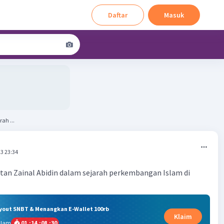
Daftar
Masuk
ah ...
3 23:34
ltan Zainal Abidin dalam sejarah perkembangan Islam di
ryout SNBT & Menangkan E-Wallet 100rb
Klaim
alam
01
:
14
:
08
:
30