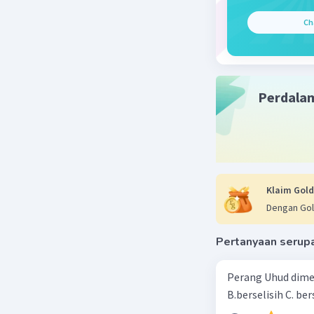
Perkem
Ch
Sultan
Sepeni
Kesult
Bayanu
Perdala
Beri R
Klaim Gold
Dengan Gol
Pertanyaan serup
Perang Uhud dimen