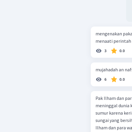
mengenakan pakaia
menaati perintah 
3
0.0
mujahadah an nafs 
6
0.0
Pak Ilham dan pa
meninggal dunia k
sumur karena keri
sungai yang bers
Ilham dan para warga.... Select one: a. Tidak sah karena air