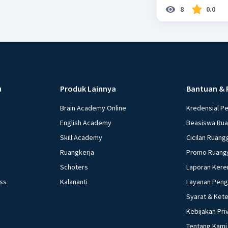
dikonsumsi b. Tidak sah karena pak Amir termasuk jenazah mati syahid yang
8
0.0
tidak perlu di mandikan c. Tidak sah karena air sungai bers
tidak menyucikan d. Sah karena air sungai merupakan air bersih yang dapat
digunakan untuk bersuci e. Sah karena dalam kea
disebabkan keker
u
Produk Lainnya
Bantuan & 
Brain Academy Online
Kredensial P
English Academy
Beasiswa Ru
Skill Academy
Cicilan Ruang
Ruangkerja
Promo Ruang
Schoters
Laporan Kere
ess
Kalananti
Layanan Pen
Syarat & Ket
Kebijakan Pri
Tentang Kami