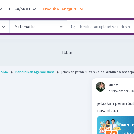
UTBK/SNBT
Produk Ruangguru
Iklan
SMA
Pendidikan Agama Islam
jelaskan peran Sultan Zainal Abidin dalam sejar
Nur Y
27 November 202
jelaskan peran Su
nusantara
Ikuti T
Habis d