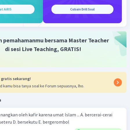
bangan Islam di Maluku pun semakin pesat setelah
at AiRIS
Cobain Drill Soal
 Zainal Abidin meninggal pada tahun 1500.
nggal Sultan Zainal Abidin, tampuk kekuasaan
anan Ternate jatuh ke tangan putranya, Sultan
llah.
m pemahamanmu bersama Master Teacher
di sesi Live Teaching, GRATIS!
·
0.0
(
0
)
Balas
ating
 gratis sekarang!
d kamu bisa tanya soal ke Forum sepuasnya, lho.
a
Iklan
angkan oleh kafir karena umat Islam ... A. bercerai-cerai
B.berselisih C. berseteru D. bersekutu E. bergerombol