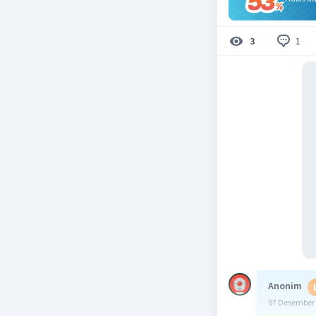
1
3
Anonim
07 Desember 