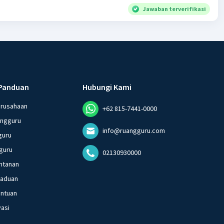
Jawaban terverifikasi
ih dan suci, tetapi
daan mendesak yang
ingan
Panduan
Hubungi Kami
erusahaan
+62 815-7441-0000
angguru
info@ruangguru.com
guru
guru
02130930000
ntanan
gaduan
entuan
vasi