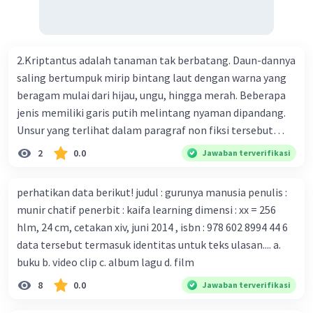
Perkembangan terbaru adalah mereka menciptakan peta
genetik virus. 4) Ilmuwan dari Australia, Kanada, hingga
Prancis ikut menciptakan berbagai jenis inokulasi
bersama sejumlah perusahaan biotek dan vaksin.
2.Kriptantus adalah tanaman tak berbatang. Daun-dannya
Beberapa waktu lalu, Kepala Laboratorium Identifikasi
saling bertumpuk mirip bintang laut dengan warna yang
Virus dari Institut Peter Doherty untuk Infeksi dan
beragam mulai dari hijau, ungu, hingga merah. Beberapa
kekebalan, Melbourne, Julian Druce, menyatakan mereka
jenis memiliki garis putih melintang nyaman dipandang.
mengembangkan virus Corona versi laboratorium dari
Unsur yang terlihat dalam paragraf non fiksi tersebut
tubuh pasien yang terinfeksi untuk uji coba. Tanggapan
adalah... A. cara menyajikan isi buku B. bahasa yang
2
0.0
Jawaban terverifikasi
yang sesuai dengan berita tersebut adalah ... A.
digunakan C. tokoh dan penokohan D. penyajian alur cerita
Pemerintah Australia telah tanggap menghadapi
perhatikan data berikut! judul : gurunya manusia penulis :
serangan virus Corona dengan menemukan vaksin virus
munir chatif penerbit : kaifa learning dimensi : xx = 256
tersebut. B. Para ilmuan perlu segera mempelajari virus
hlm, 24 cm, cetakan xiv, juni 2014 , isbn : 978 602 8994 44 6
corona yang menjadi masalah besar bagi kesehatan dunia
data tersebut termasuk identitas untuk teks ulasan.... a.
karena persebarannya sangat cepat. C. Masyarakat perlu
buku b. video clip c. album lagu d. film
mawas diri dan menjaga kesehatan dalam menghadapi
serangan virus corona yang mulai menyebar di Indonesia,
8
0.0
Jawaban terverifikasi
D. Virus corona menjadi masalah besar bagi kesehatan