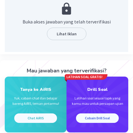
Semoga membantu
Buka akses jawaban yang telah terverifikasi
·
5.0
(
2
)
Balas
Beri Rating
Lihat Iklan
Noor N
Level 77
04 Mei 2023 11:46
Untuk mendeskripsikan sesuatu didalam buku tersebut.
Mau jawaban yang terverifikasi?
·
0.0
(
0
)
Balas
Beri Rating
Iklan
LATIHAN SOAL GRATIS!
Tanya ke AiRIS
Drill Soal
Yuk, cobain chat dan belajar
Latihan soal sesuai topik yang
bareng AiRIS, teman pintarmu!
kamu mau untuk persiapan ujian
Chat AiRIS
Cobain Drill Soal