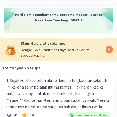
Perdalam pemahamanmu bersama Master Teacher
di sesi Live Teaching, GRATIS!
Klaim Gold gratis sekarang!
Dengan Gold kamu bisa tanya soal ke Forum
sepuasnya, lho.
Pertanyaan serupa
1. Sejak kecil kau telah akrab dengan lingkungan sekolah
ini karena sering diajak ibumu kemari. Tak heran ketika
sudah waktunya untuk masuk sekolah, kau begitu
**supel** dan teman-temanmu pun sudah banyak. Mereka
umumnya murid-murid yang pernah diajar ibumu waktu
kelas satu. Sedangkan aku? Aku waktu itu baru saja pindah
41
5.0
Jawaban terverifikasi