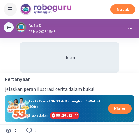
Masuk
Aufa D
02 Mei 2023 15:43
Iklan
Pertanyaan
jelaskan peran ilustrasi cerita dalam buku!
Ikuti Tryout SNBT & Menangkan E-Wallet
100rb
Klaim
Habis dalam
00
:
20
:
21
:
44
2
2