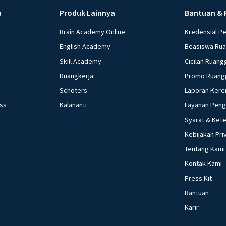
u
Produk Lainnya
Bantuan & 
Brain Academy Online
Kredensial P
English Academy
Beasiswa Ru
Skill Academy
Cicilan Ruang
Ruangkerja
Promo Ruang
Schoters
Laporan Kere
ess
Kalananti
Layanan Pen
Syarat & Ket
Kebijakan Pri
Tentang Kami
Kontak Kami
Press Kit
Bantuan
Karir