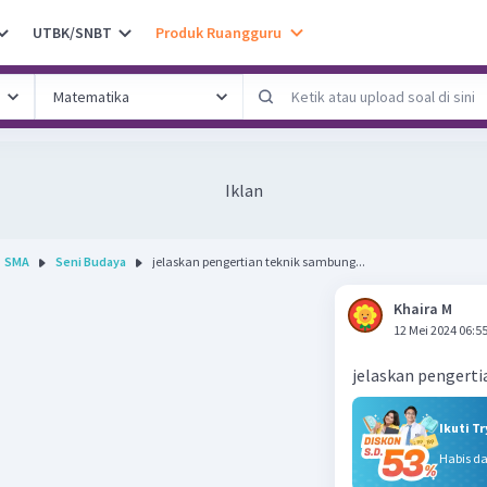
UTBK/SNBT
Produk Ruangguru
Iklan
SMA
Seni Budaya
jelaskan pengertian teknik sambung...
Khaira M
12 Mei 2024 06:5
jelaskan pengert
Ikuti T
Habis d