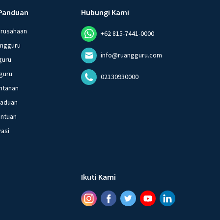
Panduan
Hubungi Kami
erusahaan
+62 815-7441-0000
angguru
info@ruangguru.com
guru
guru
02130930000
ntanan
gaduan
entuan
vasi
Ikuti Kami