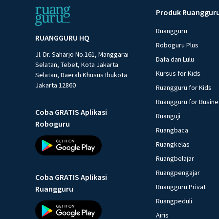
Produk Ruanggur
Ruangguru
RUANGGURU HQ
Roboguru Plus
Jl. Dr. Saharjo No.161, Manggarai
Dafa dan Lulu
Selatan, Tebet, Kota Jakarta
Kursus for Kids
Selatan, Daerah Khusus Ibukota
Jakarta 12860
Ruangguru for Kids
Ruangguru for Busin
Coba GRATIS Aplikasi
Ruanguji
Roboguru
Ruangbaca
Ruangkelas
Ruangbelajar
Ruangpengajar
Coba GRATIS Aplikasi
Ruangguru Privat
Ruangguru
Ruangpeduli
Airis