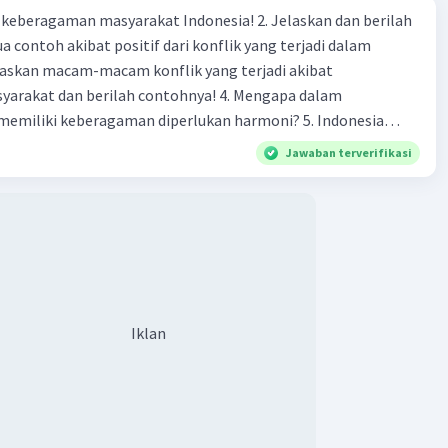
agaman masyarakat Indonesia! 2. Jelaskan dan berilah
 contoh akibat positif dari konflik yang terjadi dalam
evel 100
3:26
 dan berilah contohnya! 4. Mengapa dalam
terverifikasi
liki keberagaman diperlukan harmoni? 5. Indonesia
yang kaya akan keberagaman baik dilihat dari agama, suku,
an teknik sambung adalah proses menggabungkan
Iklan
Jawaban terverifikasi
budaya. Berdasarkan pernyataan tersebut, apa yang dapat
unsur atau elemen kebudayaan lokal untuk menciptakan
tuk menjaga keberagaman supaya terhindar dari konflik?
 khas yang kemudian diakui sebagai kebudayaan nasional. Ini
 penggunaan nilai-nilai, tradisi, dan praktik dari berbagai
kal untuk menciptakan identitas budaya yang bersifat
·
0.0
(
0
)
Balas
ating
Iklan