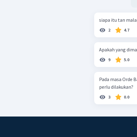
siapa itu tan mal
2
4.7
Apakah yang dimak
9
5.0
Pada masa Orde B
perlu dilakukan?
3
0.0