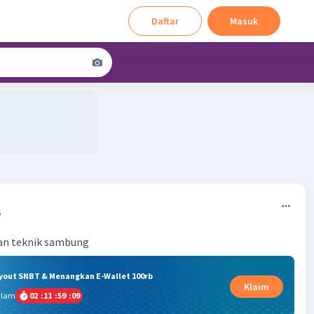
Daftar
Masuk
5
ian teknik sambung
ryout SNBT & Menangkan E-Wallet 100rb
Klaim
alam
02
:
11
:
59
:
09