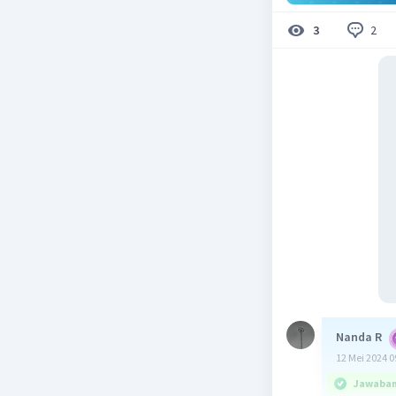
2
3
Nanda R
12 Mei 2024 0
Jawaban 