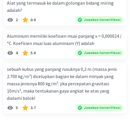
Alat yang termasuk ke dalam golongan bidang miring
adalah?
2
0.0
Jawaban terverifikasi
Aluminium memiliki koefisien muai panjang x = 0,000024 /
°C. Koefisien muai luas aluminium (Y) adalah
4
5.0
Jawaban terverifikasi
sebuah kubus yang panjang rusuknya 0,2 m (massa jenis
2.700 kg/m³) dicelupkan bagian ke dalam minyak yang
massa jenisnya 800 kg/m³. jika percepatan gravitasi
10m/s², maka tentukanan gaya angkat ke atas yang
dialami balok!
5
3.7
Jawaban terverifikasi