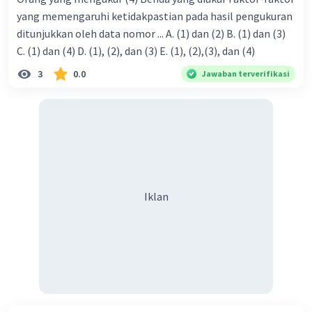
berbagai kondisi termal.
yang memengaruhi ketidakpastian pada hasil pengukuran
ditunjukkan oleh data nomor ... A. (1) dan (2) B. (1) dan (3)
·
0.0
(
0
)
Balas
Beri Rating
C. (1) dan (4) D. (1), (2), dan (3) E. (1), (2),(3), dan (4)
3
0.0
Jawaban terverifikasi
Aurel C
Level 16
23 Oktober 2023 14:55
Jawaban terverifikasi
Semakin tinggi suhu atau kelembapan suatu
Iklan
benda, akan memengaruhi peningkatan massa
jenis zat,dan sebaliknya
Iklan
Jadi,jika suhu dinaikkan, massanya akan
berkurang. Jika suhu diturunkan, volume akan
berkurang karena terjadi pembekuan atau
penyusutan.
·
0.0
(
0
)
Balas
Beri Rating