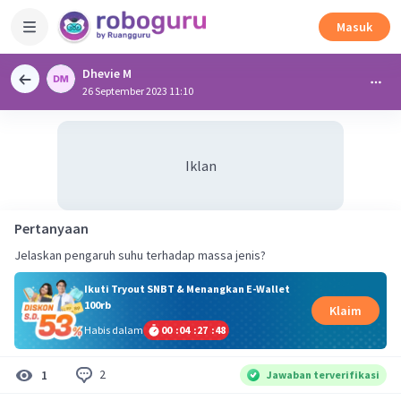
Masuk
Dhevie M
26 September 2023 11:10
Iklan
Pertanyaan
Jelaskan pengaruh suhu terhadap massa jenis?
Ikuti Tryout SNBT & Menangkan E-Wallet
100rb
Klaim
Habis dalam
00
:
04
:
27
:
48
2
1
Jawaban terverifikasi