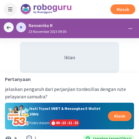
Masuk
Ranseirika R
23 November 2023 09:05
Iklan
Pertanyaan
jelaskan pengaruh dari perjanjian tordesillas dengan rute
pelayaran samudra?
Ikuti Tryout SNBT & Menangkan E-Wallet
100rb
Klaim
Habis dalam
00
:
13
:
11
:
15
1
9
Jawaban terverifikasi