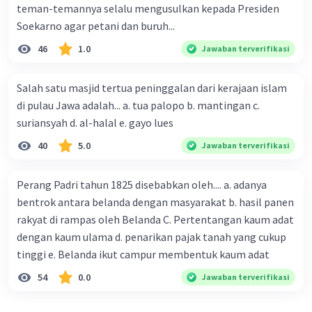
teman-temannya selalu mengusulkan kepada Presiden
Menyebabkan konflik
Soekarno agar petani dan buruh...
46
1.0
Jawaban terverifikasi
Perjanjian Tordesillas tidak diakui oleh semua
negara. Hal ini menyebabkan konflik antara
Spanyol dan Portugis dengan negara-negara
Salah satu masjid tertua peninggalan dari kerajaan islam
lain, seperti Inggris dan Belanda.
di pulau Jawa adalah... a. tua palopo b. mantingan c.
Secara keseluruhan, Perjanjian Tordesillas
suriansyah d. al-halal e. gayo lues
merupakan peristiwa penting dalam sejarah
40
5.0
Jawaban terverifikasi
dunia. Perjanjian ini memiliki pengaruh yang
besar terhadap rute pelayaran samudra dan
Perang Padri tahun 1825 disebabkan oleh.... a. adanya
perkembangan dunia modern.
bentrok antara belanda dengan masyarakat b. hasil panen
·
0.0
(
0
)
Balas
Beri Rating
rakyat di rampas oleh Belanda C. Pertentangan kaum adat
dengan kaum ulama d. penarikan pajak tanah yang cukup
tinggi e. Belanda ikut campur membentuk kaum adat
54
0.0
Jawaban terverifikasi