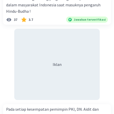
·
0.0
(
0
)
Balas
Beri Rating
dalam masyarakat Indonesia saat masuknya pengaruh
Hindu-Budha !
Vincent M
Community
Level 73
37
3.7
Jawaban terverifikasi
30 Oktober 2023 13:40
Jawaban terverifikasi
Pemilihan umum bebas pertama di Jerman
Iklan
Timur pada tanggal 18 Maret 1990 merupakan
peristiwa yang sangat penting dalam sejarah
politik Jerman, terutama dalam proses
Iklan
reunifikasi antara Jerman Barat dan Jerman
Timur.
Pemilihan ini diselenggarakan beberapa bulan
setelah runtuhnya Tembok Berlin pada
November 1989, yang menjadi simbol dari
jatuhnya sistem ko munis di Jerman Timur dan
perubahan besar dalam politik Eropa Timur.
Pada setiap kesempatan pemimpin PKI, DN. Aidit dan
Runtuhnya Tembok Berlin juga membuka jalan