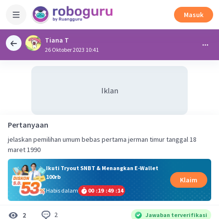
Masuk
Tiana T
26 Oktober 2023 10:41
Iklan
Pertanyaan
jelaskan pemilihan umum bebas pertama jerman timur tanggal 18
maret 1990
Ikuti Tryout SNBT & Menangkan E-Wallet
100rb
Klaim
Habis dalam
00
:
19
:
49
:
13
2
2
Jawaban terverifikasi