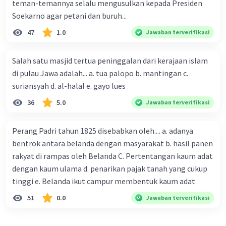
teman-temannya selalu mengusulkan kepada Presiden
bagi persatuan kembali antara Jerman Barat
dan Jerman Timur.
Soekarno agar petani dan buruh...
Pemilihan umum pada tanggal 18 Maret 1990
47
1.0
Jawaban terverifikasi
merupakan pemilihan yang penting karena:
Demokratisasi:
Pemilihan ini merupakan
Salah satu masjid tertua peninggalan dari kerajaan islam
pemilu pertama yang demokratis di Jerman
di pulau Jawa adalah... a. tua palopo b. mantingan c.
Timur setelah puluhan tahun pemerintahan
suriansyah d. al-halal e. gayo lues
otoriter di bawah kekuasaan Partai Persatuan
Sosialis Jerman (SED).
36
5.0
Jawaban terverifikasi
Pemilihan Bebas:
Untuk pertama kalinya dalam
sejarah Jerman Timur, pemilihan ini diadakan
Perang Padri tahun 1825 disebabkan oleh.... a. adanya
tanpa campur tangan atau tekanan dari
bentrok antara belanda dengan masyarakat b. hasil panen
pemerintah ko munis, sehingga memberikan
rakyat di rampas oleh Belanda C. Pertentangan kaum adat
kesempatan bagi warga Jerman Timur untuk
dengan kaum ulama d. penarikan pajak tanah yang cukup
memilih secara bebas dan demokratis.
tinggi e. Belanda ikut campur membentuk kaum adat
Persiapan Menuju Reunifikasi:
Hasil dari
pemilihan ini memengaruhi langkah-langkah
51
0.0
Jawaban terverifikasi
menuju reunifikasi Jerman pada bulan Oktober
pada tahun yang sama. Partai-partai pro-