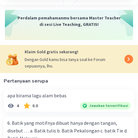
terbagi menjadi tiga suara yaitu Soprano
merupakan suara tinggi wanita, Mezzo Soprano
Perdalam pemahamanmu bersama Master Teacher
merupakan suara sedang wanita dan Alto
di sesi Live Teaching, GRATIS!
merupakan suara rendah wanita.
·
0.0
(
0
)
Balas
Beri Rating
Klaim Gold gratis sekarang!
Dengan Gold kamu bisa tanya soal ke Forum
sepuasnya, lho.
Pertanyaan serupa
apa birama lagu alam bebas
4
0.0
Jawaban terverifikasi
6. Batik yang motifnya dibuat hanya dengan tangan,
disebut … a. Batik tulis b. Batik Pekalongan c. batik Tie d.