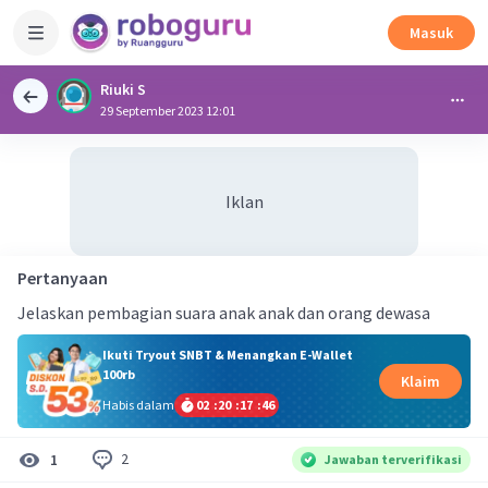
Masuk
Riuki S
29 September 2023 12:01
Iklan
Pertanyaan
Jelaskan pembagian suara anak anak dan orang dewasa
Ikuti Tryout SNBT & Menangkan E-Wallet
100rb
Klaim
Habis dalam
02
:
20
:
17
:
46
2
1
Jawaban terverifikasi