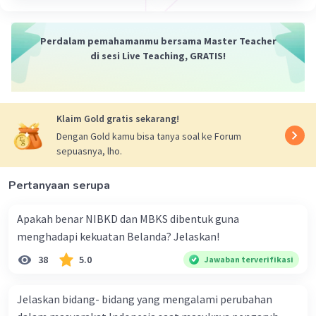
yang lainnya.
Kelima, penyelenggara pemilu adalah suatu
badan yang bebas dan mandiri yang terdiri dari
Perdalam pemahamanmu bersama Master Teacher
unsur partai politik dan pemerintah, serta
di sesi Live Teaching, GRATIS!
diawasi oleh suatu badan pengawas yang
mandiri.
Klaim Gold gratis sekarang!
·
5.0
(
1
)
Balas
Beri Rating
Dengan Gold kamu bisa tanya soal ke Forum
sepuasnya, lho.
Nanda R
Community
Level 89
07 April 2024 06:59
Pertanyaan serupa
Jawaban terverifikasi
Apakah benar NIBKD dan MBKS dibentuk guna
Pemilu 1999 adalah pemilihan umum pertama
menghadapi kekuatan Belanda? Jelaskan!
Iklan
setelah Orde Baru runtuh dan ditandai dengan
38
5.0
Jawaban terverifikasi
transisi menuju demokrasi di Indonesia. Berikut
adalah beberapa tahapan dan pelaksanaan
Jelaskan bidang- bidang yang mengalami perubahan
pemilu tersebut: