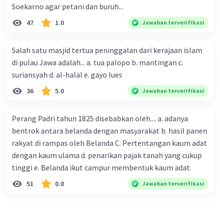
mengikuti pemilu.
Soekarno agar petani dan buruh...
Kampanye Pemilu: Partai politik dan calon
47
1.0
Jawaban terverifikasi
legislatif melakukan kampanye untuk
memperkenalkan visi, misi, dan program-
Salah satu masjid tertua peninggalan dari kerajaan islam
program mereka kepada pemilih. Kampanye
di pulau Jawa adalah... a. tua palopo b. mantingan c.
dilakukan melalui berbagai cara, termasuk
suriansyah d. al-halal e. gayo lues
pertemuan umum, debat publik, iklan media
massa, dan spanduk.
36
5.0
Jawaban terverifikasi
Pemungutan Suara: Pemungutan suara dilakukan
pada tanggal 7 Juni 1999. Pemilih memilih partai
Perang Padri tahun 1825 disebabkan oleh.... a. adanya
politik untuk DPR dan DPD serta memilih calon
bentrok antara belanda dengan masyarakat b. hasil panen
legislatif untuk DPRD.
rakyat di rampas oleh Belanda C. Pertentangan kaum adat
dengan kaum ulama d. penarikan pajak tanah yang cukup
·
0.0
(
0
)
Balas
Beri Rating
tinggi e. Belanda ikut campur membentuk kaum adat
51
0.0
Jawaban terverifikasi