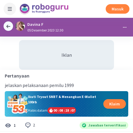
Masuk
Davina F
05 Desember 2023 12:30
Iklan
Pertanyaan
jelaskan pelaksanaan pemilu 1999
Ikuti Tryout SNBT & Menangkan E-Wallet
100rb
Klaim
Habis dalam
00
:
08
:
18
:
07
2
1
Jawaban terverifikasi