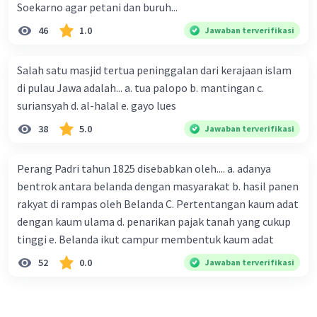
Soekarno agar petani dan buruh...
perubahan dalam struktur pemerintahan dan kabinet.
Pemilihan nama kabinet sering kali mencerminkan
46
1.0
Jawaban terverifikasi
konteks politik dan peristiwa yang terjadi selama
periode tersebut.
Salah satu masjid tertua peninggalan dari kerajaan islam
·
0.0
(
0
)
Balas
Beri Rating
di pulau Jawa adalah... a. tua palopo b. mantingan c.
suriansyah d. al-halal e. gayo lues
38
5.0
Jawaban terverifikasi
Perang Padri tahun 1825 disebabkan oleh.... a. adanya
bentrok antara belanda dengan masyarakat b. hasil panen
rakyat di rampas oleh Belanda C. Pertentangan kaum adat
Iklan
dengan kaum ulama d. penarikan pajak tanah yang cukup
tinggi e. Belanda ikut campur membentuk kaum adat
52
0.0
Jawaban terverifikasi