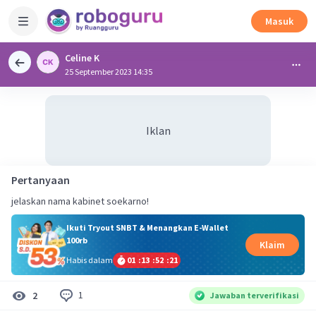
Masuk
Celine K
25 September 2023 14:35
Iklan
Pertanyaan
jelaskan nama kabinet soekarno!
Ikuti Tryout SNBT & Menangkan E-Wallet
100rb
Klaim
Habis dalam
01
:
13
:
52
:
20
1
2
Jawaban terverifikasi