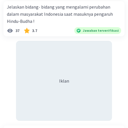
Indonesia dengan menggunakan militer. Hal ini
Jelaskan bidang- bidang yang mengalami perubahan
memicu Perang Kemerdekaan yang berlangsung
dalam masyarakat Indonesia saat masuknya pengaruh
selama beberapa tahun.
Hindu-Budha !
Secara keseluruhan, dukungan dan reaksi rakyat
Indonesia terhadap proklamasi kemerdekaan RI
37
3.7
Jawaban terverifikasi
sangat penting karena menandai tekad dan
semangat kebangsaan yang kuat dalam
mencapai kemerdekaan serta melawan penjajah.
Proklamasi ini menjadi tonggak bersejarah
dalam perjuangan kemerdekaan Indonesia dan
memperkuat komitmen bangsa untuk
mempertahankan dan mengembangkan negara
Iklan
yang merdeka.
·
0.0
(
0
)
Balas
Beri Rating