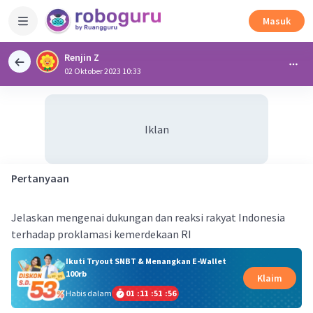
Masuk
Renjin Z
02 Oktober 2023 10:33
Iklan
Pertanyaan
Jelaskan mengenai dukungan dan reaksi rakyat Indonesia
terhadap proklamasi kemerdekaan RI
Ikuti Tryout SNBT & Menangkan E-Wallet
100rb
Klaim
Habis dalam
01
:
11
:
51
:
55