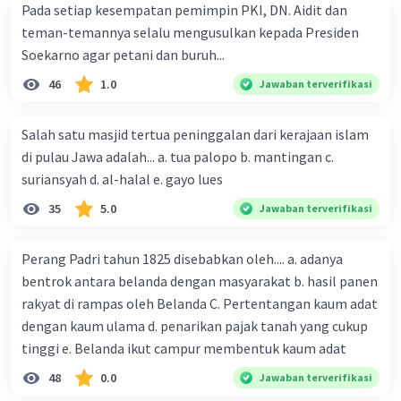
Pada setiap kesempatan pemimpin PKI, DN. Aidit dan
teman-temannya selalu mengusulkan kepada Presiden
Soekarno agar petani dan buruh...
Iklan
46
1.0
Jawaban terverifikasi
Salah satu masjid tertua peninggalan dari kerajaan islam
di pulau Jawa adalah... a. tua palopo b. mantingan c.
suriansyah d. al-halal e. gayo lues
35
5.0
Jawaban terverifikasi
Perang Padri tahun 1825 disebabkan oleh.... a. adanya
bentrok antara belanda dengan masyarakat b. hasil panen
rakyat di rampas oleh Belanda C. Pertentangan kaum adat
dengan kaum ulama d. penarikan pajak tanah yang cukup
tinggi e. Belanda ikut campur membentuk kaum adat
48
0.0
Jawaban terverifikasi