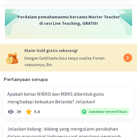
Perdalam pemahamanmu bersama Master Teacher
di sesi Live Teaching, GRATIS!
Klaim Gold gratis sekarang!
Dengan Gold kamu bisa tanya soal ke Forum
sepuasnya, lho.
Pertanyaan serupa
Apakah benar NIBKD dan MBKS dibentuk guna
menghadapi kekuatan Belanda? Jelaskan!
39
5.0
Jawaban terverifikasi
Jelaskan bidang- bidang yang mengalami perubahan
dalam masyarakat Indonesia saat masuknya pengaruh