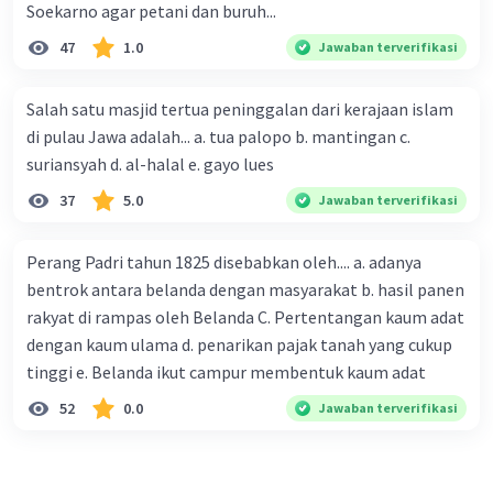
Soekarno agar petani dan buruh...
47
1.0
Jawaban terverifikasi
Salah satu masjid tertua peninggalan dari kerajaan islam
di pulau Jawa adalah... a. tua palopo b. mantingan c.
suriansyah d. al-halal e. gayo lues
37
5.0
Jawaban terverifikasi
Perang Padri tahun 1825 disebabkan oleh.... a. adanya
bentrok antara belanda dengan masyarakat b. hasil panen
rakyat di rampas oleh Belanda C. Pertentangan kaum adat
dengan kaum ulama d. penarikan pajak tanah yang cukup
tinggi e. Belanda ikut campur membentuk kaum adat
52
0.0
Jawaban terverifikasi