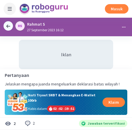
Masuk
Rahmat S
27 September 2023 16:12
Iklan
Pertanyaan
Jelaskan mengapa juanda mengeluarkan deklarasi batas wilayah !
Ikuti Tryout SNBT & Menangkan E-Wallet
100rb
Klaim
Habis dalam
02
:
02
:
19
:
50
2
2
Jawaban terverifikasi