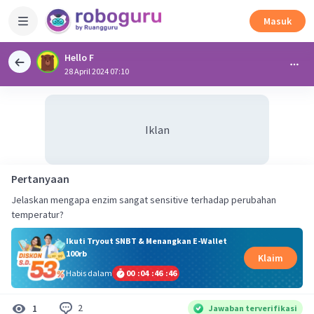
Masuk
Hello F
28 April 2024 07:10
Iklan
Pertanyaan
Jelaskan mengapa enzim sangat sensitive terhadap perubahan
temperatur?
Ikuti Tryout SNBT & Menangkan E-Wallet
100rb
Klaim
Habis dalam
00
:
04
:
46
:
45
2
1
Jawaban terverifikasi