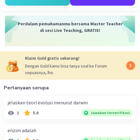
denaturasi seperti yang sudah disebutkan di awal
tadi.
Perdalam pemahamanmu bersama Master Teacher
di sesi Live Teaching, GRATIS!
·
0.0
(
0
)
Balas
Beri Rating
Klaim Gold gratis sekarang!
Nanda R
Community
Level 89
Dengan Gold kamu bisa tanya soal ke Forum
28 April 2024 22:25
sepuasnya, lho.
Jawaban terverifikasi
Pertanyaan serupa
Enzim sangat sensitif terhadap perubahan
Iklan
temperatur karena struktur tiga dimensinya
jelaskan teori evolusi menurut darwin
sangat penting untuk aktivitas dan fungsi enzim.
1
5.0
Jawaban terverifikasi
Beberapa alasan utama mengapa perubahan
temperatur dapat memengaruhi aktivitas enzim
enzim adalah
adalah sebagai berikut:
Denaturasi Protein:
Perubahan temperatur