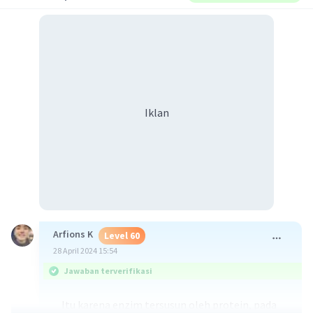
Iklan
Arfions K
Level 60
28 April 2024 15:54
Jawaban terverifikasi
Itu karena enzim tersusun oleh protein, pada