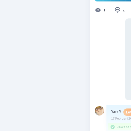
2
1
Yarr Y
Le
17 Februari 2
Jawaban 