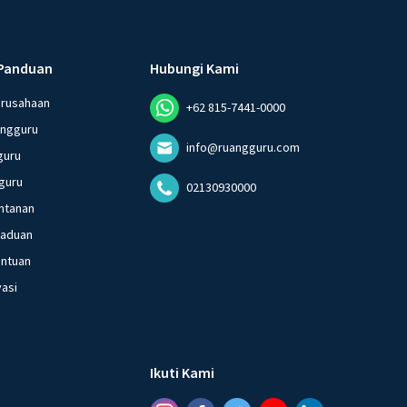
Panduan
Hubungi Kami
erusahaan
+62 815-7441-0000
angguru
info@ruangguru.com
guru
guru
02130930000
ntanan
gaduan
entuan
vasi
Ikuti Kami