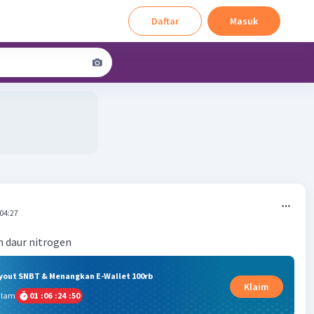
Daftar
Masuk
 04:27
n daur nitrogen
ryout SNBT & Menangkan E-Wallet 100rb
Klaim
alam
01
:
06
:
24
:
50