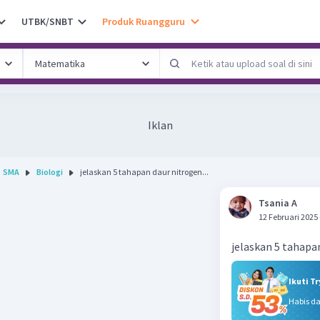
UTBK/SNBT
Produk Ruangguru
Iklan
SMA
Biologi
jelaskan 5 tahapan daur nitrogen...
Tsania A
12 Februari 2025
jelaskan 5 tahapa
Ikuti T
Habis d