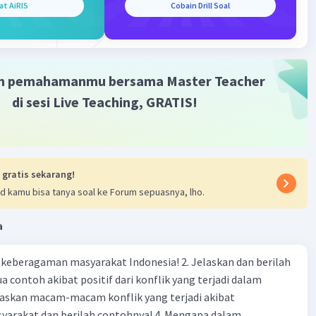
N2O). Proses ini dilakukan oleh bakteri denitrifikasi yang
at AiRIS
Cobain Drill Soal
·
5.0
(
1
)
Balas
ating
m pemahamanmu bersama Master Teacher
di sesi Live Teaching, GRATIS!
Level 100
025 09:19
terverifikasi
Iklan
 gratis sekarang!
itrogen
– Proses mengubah nitrogen bebas (N₂) di
d kamu bisa tanya soal ke Forum sepuasnya, lho.
menjadi senyawa yang bisa digunakan oleh makhluk hidup,
monia (NH₃) atau nitrat (NO₃⁻), melalui bakteri di tanah
a
.
asi
– Proses penguraian bahan organik (sisa makhluk
agaman masyarakat Indonesia! 2. Jelaskan dan berilah
eh bakteri dan jamur menjadi amonia (NH₃) atau ion
 contoh akibat positif dari konflik yang terjadi dalam
(NH₄⁺).
i
– Proses mengubah amonia (NH₃) atau amonium (NH₄⁺)
 dan berilah contohnya! 4. Mengapa dalam