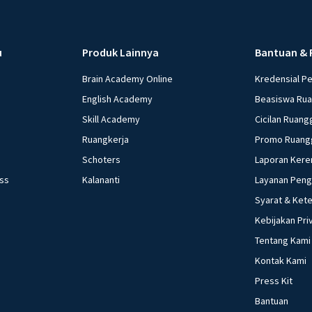
u
Produk Lainnya
Bantuan & 
Brain Academy Online
Kredensial P
English Academy
Beasiswa Ru
Skill Academy
Cicilan Ruang
Ruangkerja
Promo Ruang
Schoters
Laporan Kere
ess
Kalananti
Layanan Pen
Syarat & Ket
Kebijakan Pri
Tentang Kami
Kontak Kami
Press Kit
Bantuan