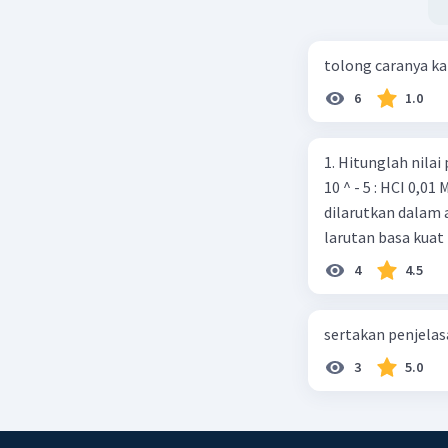
tolong caranya k
6
1.0
1. Hitunglah nilai pH dari la
10 ^ - 5 : HCI 0,01 M 2. Sebanyak 0,37 gram Ca(OH)2 (Ar Ca = 40 O-16, H = 1 )
dilarutkan dalam 
larutan basa kuat 
4
4.5
sertakan penjelas
3
5.0