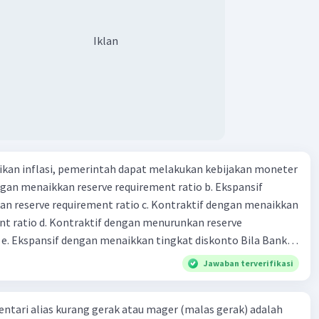
Iklan
kan inflasi, pemerintah dapat melakukan kebijakan moneter
dengan menaikkan reserve requirement ratio b. Ekspansif
n reserve requirement ratio c. Kontraktif dengan menaikkan
nt ratio d. Kontraktif dengan menurunkan reserve
. Ekspansif dengan menaikkan tingkat diskonto Bila Bank
n kebijakan moneter ekspansif, ceteris paribus maka .... a.
Jawaban terverifikasi
asi di mana bentuk kurva jumlah uang beredar (penawaran
iri bawah ke kanan atas b. Menimbulkan deflasi di mana bentuk
dentari alias kurang gerak atau mager (malas gerak) adalah
 beredar (penawaran uang) naik dari kiri bawah ke kanan atas