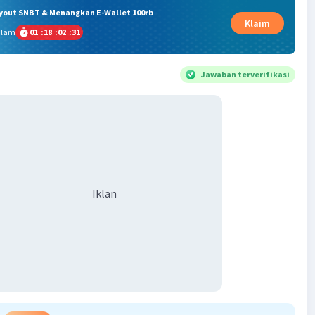
ryout SNBT & Menangkan E-Wallet 100rb
Klaim
alam
01
:
18
:
02
:
30
Jawaban terverifikasi
Iklan