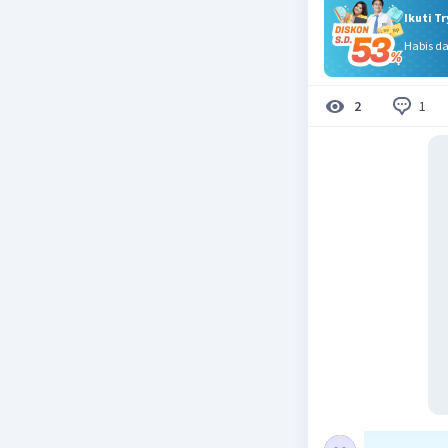
Ikuti T
Habis d
1
2