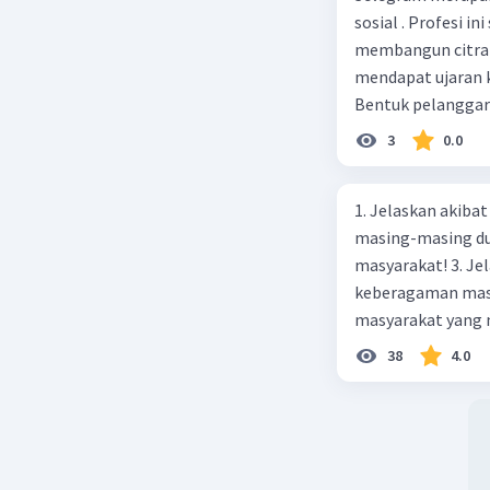
sosial . Profesi i
membangun citra po
mendapat ujaran ke
Bentuk pelanggara
adalah ... Questio
3
0.0
diskriminasi d. pe
1. Jelaskan akibat keber
masing-masing dua
masyarakat! 3. Jelaskan macam-macam konflik yang terjadi akibat
keberagaman masyarakat
masyarakat yang memi
merupakan negara 
38
4.0
ras, bahasa, dan 
kalian lakukan un