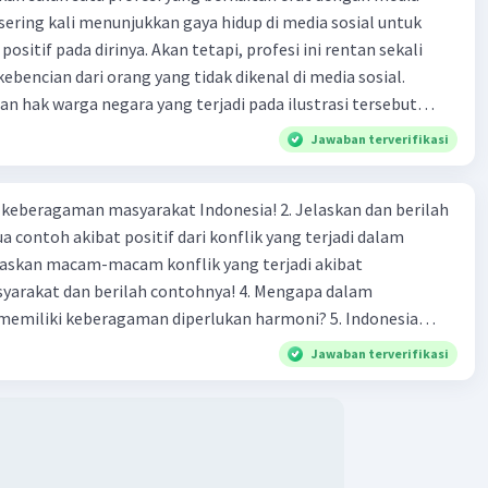
ni sering kali menunjukkan gaya hidup di media sosial untuk
sitif pada dirinya. Akan tetapi, profesi ini rentan sekali
bencian dari orang yang tidak dikenal di media sosial.
Iklan
n hak warga negara yang terjadi pada ilustrasi tersebut
n 41Answer a. intoleransi beragama b. cyberbulling c.
Jawaban terverifikasi
rsekusi e. genosida
agaman masyarakat Indonesia! 2. Jelaskan dan berilah
 contoh akibat positif dari konflik yang terjadi dalam
 dan berilah contohnya! 4. Mengapa dalam
liki keberagaman diperlukan harmoni? 5. Indonesia
yang kaya akan keberagaman baik dilihat dari agama, suku,
Jawaban terverifikasi
budaya. Berdasarkan pernyataan tersebut, apa yang dapat
tuk menjaga keberagaman supaya terhindar dari konflik?