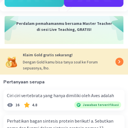
sama. Contoh penyerbukan tetangga misalnya
pada tanaman jagung, padi, dan kelapa sawit.
3. Penyerbukan silang (alogami)
Perdalam pemahamanmu bersama Master Teacher
Penyerbukan silang adalah proses penyerbukan
di sesi Live Teaching, GRATIS!
antara bunga yang satu dengan bunga lainnya
dari pohon yang berbeda, namun masih satu
jenis tanaman.
Klaim Gold gratis sekarang!
Contoh penyerbukan silang misalnya pada
Dengan Gold kamu bisa tanya soal ke Forum
sepuasnya, lho.
tanaman bunga mawar merah dan bunga mawar
putih.
Pertanyaan serupa
4. Penyerbukan bastar (hibridogami)
Ciri ciri vertebrata yang hanya dimiliki oleh Aves adalah
Penyerbukan bastar adalah proses penyerbukan
antara bunga yang satu dengan bunga lainnya
16
4.8
Jawaban terverifikasi
namun berbeda jenis tanaman.
Perhatikan bagan sintesis protein berikut! a. Sebutkan
Contoh penyerbukan bastar misalnya antara