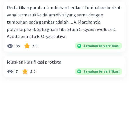
Jadi, penyerbukan terjadi pada satu bunga yang
Perhatikan gambar tumbuhan berikut! Tumbuhan berikut
sama. Contoh tumbuhan yang melakukan
yang termasuk ke dalam divisi yang sama dengan
penyerbukan sendiri, yaitu tanaman mangga,
tumbuhan pada gambar adalah .... A. Marchantia
jambu, rambutan, dan bunga telang.
polymorpha B. Sphagnum fibriatum C. Cycas revoluta D.
Azolla pinnata E. Oryza sativa
2. Penyerbukan tetangga (geitonogami)
36
5.0
Jawaban terverifikasi
Penyerbukan tetangga atau juga disebut sebagai
penyerbukan serumah adalah proses
penyerbukan antar bunga di satu tanaman atau
jelaskan klasifikasi protista
pohon yang sama.
7
5.0
Jawaban terverifikasi
Jadi, serbuk sari dari bunga satu menempel ke
putik dari bunga yang lain di satu pohon yang
sama. Contoh penyerbukan tetangga misalnya
pada tanaman jagung, padi, dan kelapa sawit.
3. Penyerbukan silang (alogami)
Penyerbukan silang adalah proses penyerbukan