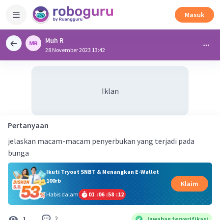
Masuk
Muh R
28 November 2023 13:42
Iklan
Pertanyaan
jelaskan macam-macam penyerbukan yang terjadi pada
bunga
Ikuti Tryout SNBT & Menangkan E-Wallet
100rb
Klaim
Habis dalam
01
:
06
:
58
:
12
2
1
Jawaban terverifikasi