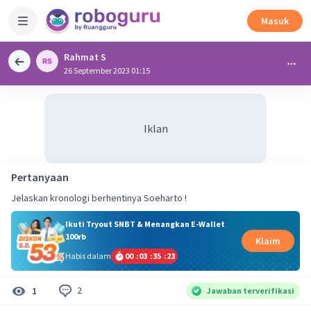
Masuk
Rahmat S
26 September 2023 01:15
Iklan
Pertanyaan
Jelaskan kronologi berhentinya Soeharto !
Ikuti Tryout SNBT & Menangkan E-Wallet
100rb
Klaim
Habis dalam
00
:
03
:
35
:
22
2
1
Jawaban terverifikasi