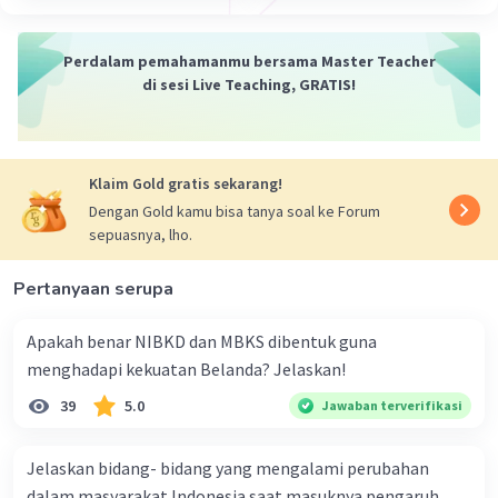
merupakan orang terlama yang menjabat sebagai
presiden Indonesia. Soeharto digantikan oleh B.J.
Habibie.
Perdalam pemahamanmu bersama Master Teacher
di sesi Live Teaching, GRATIS!
·
0.0
(
0
)
Balas
Beri Rating
Klaim Gold gratis sekarang!
Dengan Gold kamu bisa tanya soal ke Forum
sepuasnya, lho.
Pertanyaan serupa
Apakah benar NIBKD dan MBKS dibentuk guna
menghadapi kekuatan Belanda? Jelaskan!
39
5.0
Jawaban terverifikasi
Jelaskan bidang- bidang yang mengalami perubahan
dalam masyarakat Indonesia saat masuknya pengaruh