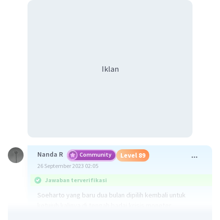
Iklan
Nanda R
Community
Level 89
26 September 2023 02:05
Jawaban terverifikasi
Soeharto yang baru dua bulan dipilih kembali untuk
ketujuh kalinya di tengah badai krisis moneter
mendapat tekanan ekonomi maupun politik serta