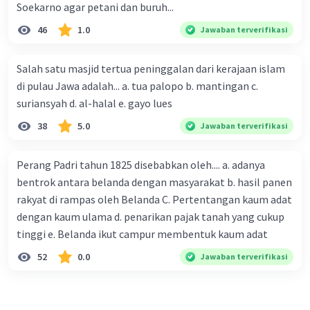
Soekarno agar petani dan buruh...
·
0.0
(
0
)
Balas
Beri Rating
46
1.0
Jawaban terverifikasi
Salah satu masjid tertua peninggalan dari kerajaan islam
di pulau Jawa adalah... a. tua palopo b. mantingan c.
suriansyah d. al-halal e. gayo lues
38
5.0
Jawaban terverifikasi
Perang Padri tahun 1825 disebabkan oleh.... a. adanya
bentrok antara belanda dengan masyarakat b. hasil panen
rakyat di rampas oleh Belanda C. Pertentangan kaum adat
dengan kaum ulama d. penarikan pajak tanah yang cukup
tinggi e. Belanda ikut campur membentuk kaum adat
52
0.0
Jawaban terverifikasi