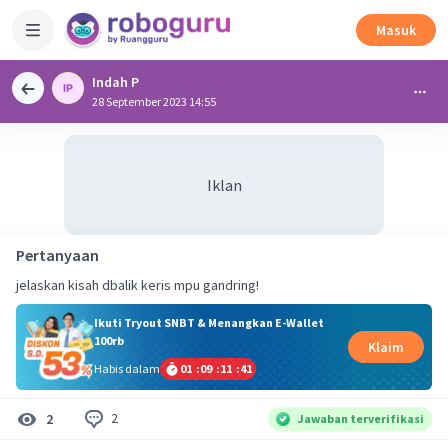
Masuk
Indah P
28 September 2023 14:55
Iklan
Pertanyaan
jelaskan kisah dbalik keris mpu gandring!
Ikuti Tryout SNBT & Menangkan E-Wallet
100rb
Klaim
Habis dalam
01
:
09
:
11
:
40
2
2
Jawaban terverifikasi