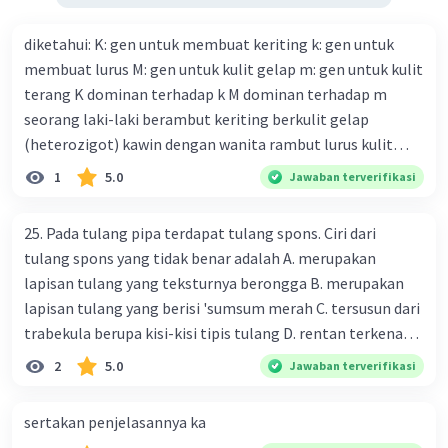
diketahui: K: gen untuk membuat keriting k: gen untuk
membuat lurus M: gen untuk kulit gelap m: gen untuk kulit
terang K dominan terhadap k M dominan terhadap m
seorang laki-laki berambut keriting berkulit gelap
(heterozigot) kawin dengan wanita rambut lurus kulit
terang tentukan : a. bagan perkawinannya b. rasio
1
5.0
Jawaban terverifikasi
genotipe dan rasio fenotipe nya c. jika perkawinan itu
menghasilkan 12 anak. tentukan fenotipe keturunannya
25. Pada tulang pipa terdapat tulang spons. Ciri dari
dengan prosentase
tulang spons yang tidak benar adalah A. merupakan
lapisan tulang yang teksturnya berongga B. merupakan
lapisan tulang yang berisi 'sumsum merah C. tersusun dari
trabekula berupa kisi-kisi tipis tulang D. rentan terkena
dampak osteoporosis setelah menopause E. mengandung
2
5.0
Jawaban terverifikasi
banyak kalsium fosfat dan kalsium karbonat
sertakan penjelasannya ka