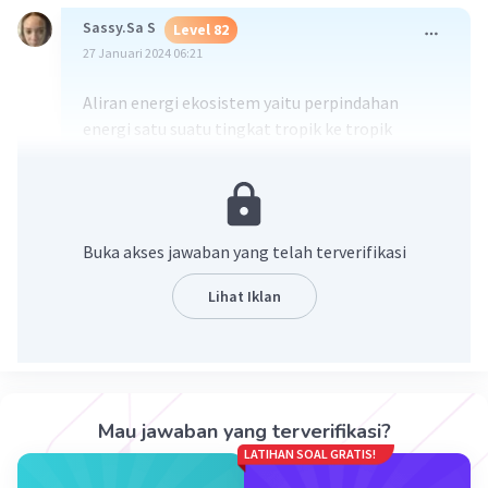
Sassy.Sa S
Level 82
27 Januari 2024 06:21
Aliran energi ekosistem yaitu perpindahan
energi satu suatu tingkat tropik ke tropik
berikutnya yang dapat digunakan dengan rantai
makanan atau piramida biomassa.
·
0.0
(
0
)
Balas
Beri Rating
Buka akses jawaban yang telah terverifikasi
Lihat Iklan
Iklan
Mau jawaban yang terverifikasi?
LATIHAN SOAL GRATIS!