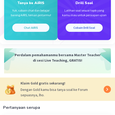
Tanya ke AiRIS
Drill Soal
Yuk, cobain chat dan belajar
Latihan soal sesuai topik yang
bareng AiRIS, teman pintarmu!
kamu mau untuk persiapan ujian
Chat AiRIS
Cobain Drill Soal
Perdalam pemahamanmu bersama Master Teacher
di sesi Live Teaching, GRATIS!
Klaim Gold gratis sekarang!
Dengan Gold kamu bisa tanya soal ke Forum
sepuasnya, lho.
Pertanyaan serupa