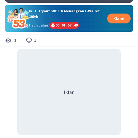
Ikuti Tryout SNBT & Menangkan E-Wallet
100rb
Klaim
Habis dalam
00
:
01
:
57
:
49
1
1
Iklan