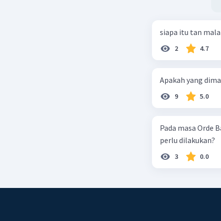
bebop,
Blues:
siapa itu tan mal
Musik 
2
4.7
dan te
blues 
Apakah yang dimak
Electron
9
5.0
Musik 
mencip
Pada masa Orde B
tari. 
perlu dilakukan?
(Electr
3
0.0
R&B (Rhy
Genre 
Musik 
menda