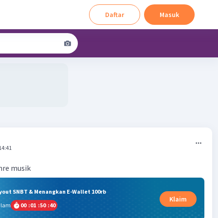
Daftar
Masuk
14:41
nre musik
ryout SNBT & Menangkan E-Wallet 100rb
Klaim
alam
00
:
01
:
50
:
40