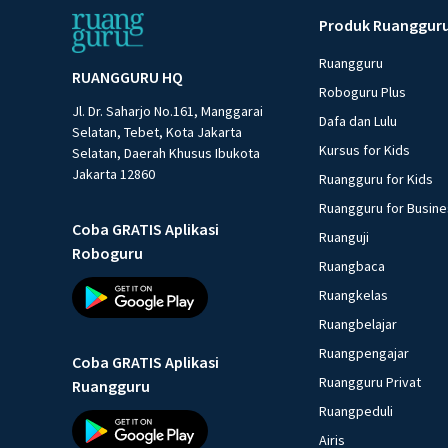
Produk Ruanggur
Ruangguru
RUANGGURU HQ
Roboguru Plus
Jl. Dr. Saharjo No.161, Manggarai
Dafa dan Lulu
Selatan, Tebet, Kota Jakarta
Kursus for Kids
Selatan, Daerah Khusus Ibukota
Jakarta 12860
Ruangguru for Kids
Ruangguru for Busin
Coba GRATIS Aplikasi
Ruanguji
Roboguru
Ruangbaca
Ruangkelas
Ruangbelajar
Ruangpengajar
Coba GRATIS Aplikasi
Ruangguru Privat
Ruangguru
Ruangpeduli
Airis