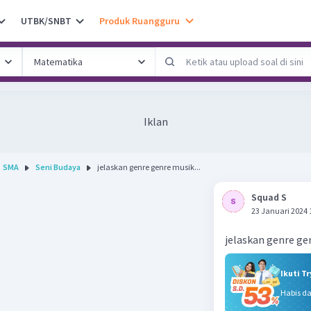
UTBK/SNBT
Produk Ruangguru
Iklan
SMA
Seni Budaya
jelaskan genre genre musik...
Squad S
23 Januari 2024 
jelaskan genre ge
Ikuti T
Habis d