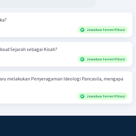
 dan fusion.
aka?
blues sering kali didasarkan pada pola akord sederhana
Jawaban terverifikasi
rkenal karena melodi yang sedih. Peralatan seperti gitar
dan harmonika sering digunakan.
sud Sejarah sebagai Kisah?
ic/Dance:
Jawaban terverifikasi
ini menggunakan teknologi elektronik untuk
takan suara, dan sering digunakan di klub atau acara
aru melakukan Penyeragaman Ideologi Pancasila, mengapa
Subgenre termasuk house, techno, dubstep, dan EDM
onic Dance Music).
Jawaban terverifikasi
thm and Blues):
ini menggabungkan unsur-unsur jazz, blues, dan gospel.
R&B sering dikenal dengan vokal soulful dan ritme yang
lam.