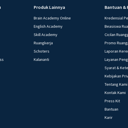
u
Produk Lainnya
Bantuan & 
Classical
Brain Academy Online
Kredensial P
Musik k
English Academy
Beasiswa Ru
atau a
klasik
Skill Academy
Cicilan Ruang
Ruangkerja
Promo Ruang
Reggae:
Schoters
Laporan Kere
ess
Kalananti
Layanan Pen
Musik 
offbeat
Syarat & Ket
vokal k
Kebijakan Pri
Tentang Kami
Metal:
Kontak Kami
Genre 
Press Kit
dan se
Bantuan
Subgen
Karir
metal.