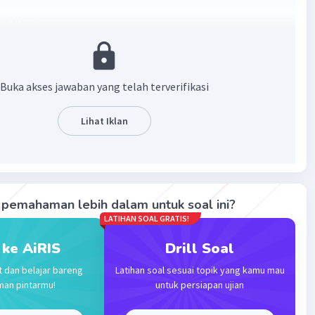
ik Klasik
ik Jazz
ik Blues
ik Country
Buka akses jawaban yang telah terverifikasi
sik Techno
sik Reggae
Lihat Iklan
sik RnB
ik Rap
ik Death Metal
sik Dangdut
sik Pop
pemahaman lebih dalam untuk soal ini?
ik Rock
LATIHAN SOAL GRATIS!
ik Balada
 ke AiRIS
Drill Soal
·
0.0
(
0
)
Balas
ating
t dan belajar bareng
Latihan soal sesuai topik yang kamu mau
man pintarmu!
untuk persiapan ujian
Community
Level 89