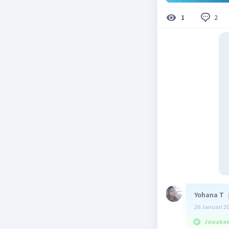
2
1
Yohana T
26 Januari 2
Jawaban 