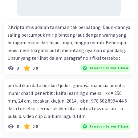
Perkembangan terbaru adalah mereka menciptakan peta
genetik virus. 4) Ilmuwan dari Australia, Kanada, hingga
Prancis ikut menciptakan berbagai jenis inokulasi
bersama sejumlah perusahaan biotek dan vaksin.
2.Kriptantus adalah tanaman tak berbatang. Daun-dannya
Beberapa waktu lalu, Kepala Laboratorium Identifikasi
saling bertumpuk mirip bintang laut dengan warna yang
Virus dari Institut Peter Doherty untuk Infeksi dan
beragam mulai dari hijau, ungu, hingga merah. Beberapa
kekebalan, Melbourne, Julian Druce, menyatakan mereka
jenis memiliki garis putih melintang nyaman dipandang.
mengembangkan virus Corona versi laboratorium dari
Unsur yang terlihat dalam paragraf non fiksi tersebut
tubuh pasien yang terinfeksi untuk uji coba. Tanggapan
adalah... A. cara menyajikan isi buku B. bahasa yang
3
0.0
Jawaban terverifikasi
yang sesuai dengan berita tersebut adalah ... A.
digunakan C. tokoh dan penokohan D. penyajian alur cerita
Pemerintah Australia telah tanggap menghadapi
perhatikan data berikut! judul : gurunya manusia penulis :
serangan virus Corona dengan menemukan vaksin virus
munir chatif penerbit : kaifa learning dimensi : xx = 256
tersebut. B. Para ilmuan perlu segera mempelajari virus
hlm, 24 cm, cetakan xiv, juni 2014 , isbn : 978 602 8994 44 6
corona yang menjadi masalah besar bagi kesehatan dunia
data tersebut termasuk identitas untuk teks ulasan.... a.
karena persebarannya sangat cepat. C. Masyarakat perlu
buku b. video clip c. album lagu d. film
mawas diri dan menjaga kesehatan dalam menghadapi
serangan virus corona yang mulai menyebar di Indonesia,
8
0.0
Jawaban terverifikasi
D. Virus corona menjadi masalah besar bagi kesehatan