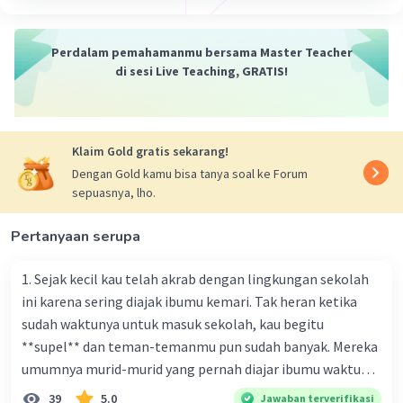
Artinya, teks eksplanasi berisi data atau informasi yang
dapat dibuktikan kebenarannya.
2. Berisi informasi yang bersifat keilmuan. Teks
Perdalam pemahamanmu bersama Master Teacher
eksplanasi seringkali membahas topik-topik yang
di sesi Live Teaching, GRATIS!
berkaitan dengan ilmu pengetahuan.
3. Menjelaskan proses terjadinya fenomena alam atau
sosial. Teks eksplanasi tidak hanya menjelaskan tentang
apa itu fenomena tersebut, tetapi juga bagaimana
Klaim Gold gratis sekarang!
fenomena tersebut bisa terjadi.
Dengan Gold kamu bisa tanya soal ke Forum
sepuasnya, lho.
Kesimpulan: Ciri-ciri teks eksplanasi adalah memuat
informasi berdasarkan fakta, berisi informasi yang
bersifat keilmuan, dan menjelaskan proses terjadinya
Pertanyaan serupa
fenomena alam atau sosial.
1. Sejak kecil kau telah akrab dengan lingkungan sekolah
·
5.0
(
1
)
Balas
Beri Rating
ini karena sering diajak ibumu kemari. Tak heran ketika
sudah waktunya untuk masuk sekolah, kau begitu
**supel** dan teman-temanmu pun sudah banyak. Mereka
umumnya murid-murid yang pernah diajar ibumu waktu
kelas satu. Sedangkan aku? Aku waktu itu baru saja pindah
39
5.0
Jawaban terverifikasi