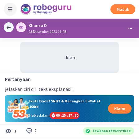
Masuk
Khanza D
03 Desember 2023 11:48
Iklan
Pertanyaan
jelaskan ciri ciri teks eksplanasi!
Ikuti Tryout SNBT & Menangkan E-Wallet
100rb
Klaim
Habis dalam
00
:
15
:
17
:
50
2
1
Jawaban terverifikasi