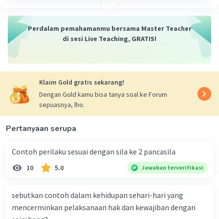
keputusan.
5. Berorientasi pada keadilan sosial: Nasionalisme
Indonesia berorientasi pada keadilan sosial bagi seluruh
Perdalam pemahamanmu bersama Master Teacher
rakyat Indonesia. Hal ini sejalan dengan salah satu sila
di sesi Live Teaching, GRATIS!
Pancasila, yaitu Keadilan Sosial bagi seluruh Rakyat
Indonesia.
Kesimpulan:
Klaim Gold gratis sekarang!
Nasionalisme Indonesia memiliki ciri-ciri khas
Dengan Gold kamu bisa tanya soal ke Forum
berdasarkan Pancasila, bersifat pluralis, anti
sepuasnya, lho.
kolonialisme dan imperialisme, demokratis, dan
berorientasi pada keadilan sosial. Semoga penjelasan
ini membantu kamu memahami ciri-ciri nasionalisme
Pertanyaan serupa
Indonesia. 🙂
Contoh perilaku sesuai dengan sila ke 2 pancasila
·
0.0
(
0
)
Balas
Beri Rating
10
5.0
Jawaban terverifikasi
Nanda R
Community
Level 89
sebutkan contoh dalam kehidupan sehari-hari yang
05 Januari 2024 13:39
mencerminkan pelaksanaan hak dan kewajiban dengan
Jawaban terverifikasi