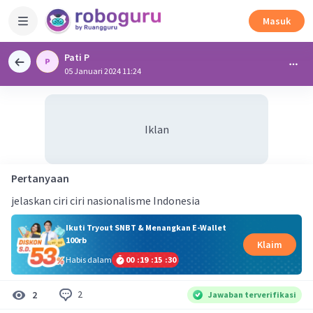
Masuk
Pati P
05 Januari 2024 11:24
Iklan
Pertanyaan
jelaskan ciri ciri nasionalisme Indonesia
Ikuti Tryout SNBT & Menangkan E-Wallet
100rb
Klaim
Habis dalam
00
:
19
:
15
:
30
2
2
Jawaban terverifikasi