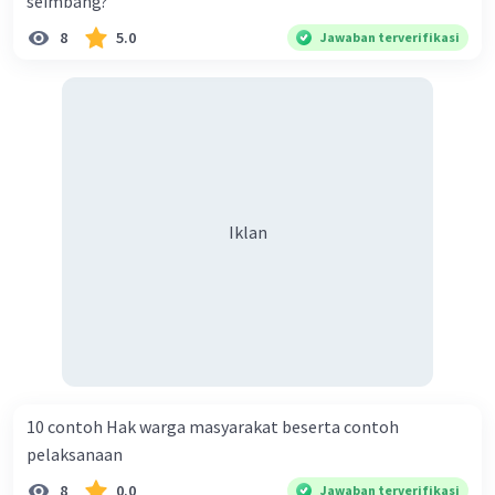
seimbang?
8
5.0
Jawaban terverifikasi
ciri-ciri nasionalisme adalah
Iklan
Menghargai keindahan alam dan budaya
Indonesia.
Menghafal lagu-lagu kebangsaan.
Memilih berwisata di dalam negeri.
Bangga terhadap bangsa dan tanah air.
Iklan
·
0.0
(
0
)
Balas
Beri Rating
10 contoh Hak warga masyarakat beserta contoh
pelaksanaan
8
0.0
Jawaban terverifikasi