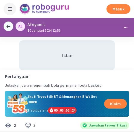
Masuk
Afriyani L
10 Januari 2024 12:56
Iklan
Pertanyaan
Jelaskan cara menembak bola permainan bola basket
Ikuti Tryout SNBT & Menangkan E-Wallet
100rb
Klaim
Habis dalam
00
:
03
:
52
:
23
2
2
Jawaban terverifikasi