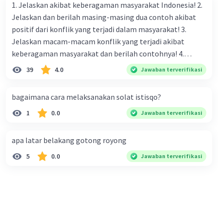
1. Jelaskan akibat keberagaman masyarakat Indonesia! 2.
Jelaskan dan berilah masing-masing dua contoh akibat
positif dari konflik yang terjadi dalam masyarakat! 3.
Jelaskan macam-macam konflik yang terjadi akibat
keberagaman masyarakat dan berilah contohnya! 4.
Mengapa dalam masyarakat yang memiliki keberagaman
39
4.0
Jawaban terverifikasi
diperlukan harmoni? 5. Indonesia merupakan negara yang
kaya akan keberagaman baik dilihat dari agama, suku, ras,
bagaimana cara melaksanakan solat istisqo?
bahasa, dan budaya. Berdasarkan pernyataan tersebut,
1
0.0
Jawaban terverifikasi
apa yang dapat kalian lakukan untuk menjaga
keberagaman supaya terhindar dari konflik?
apa latar belakang gotong royong
5
0.0
Jawaban terverifikasi