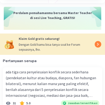
Rentangkan kaki, bahu, dan punggung.
Rentangkan juga siku.
Perdalam pemahamanmu bersama Master Teacher
Lepaskan jari telunjuk dari bola.
di sesi Live Teaching, GRATIS!
Saat sudah melempar, usahakan laju dan
arahnya sesuai target.
Klaim Gold gratis sekarang!
·
0.0
(
0
)
Balas
Beri Rating
Dengan Gold kamu bisa tanya soal ke Forum
sepuasnya, lho.
Pertanyaan serupa
ada tiga cara penyelesaian konflik secara sederhana
(pendekatan kultur atau budaya, diaspora, fan hubungan
bilateral), menurut kalian mana yang paling efektif,
berilah alasannya dari 5 penyelesaian konflik secara
internasional (negosiasi, mediasi dan jasa-jasa baik,
konsiliasi, penyelidikan, dan penyelesaian di bawah
31
5.0
Jawaban terverifikasi