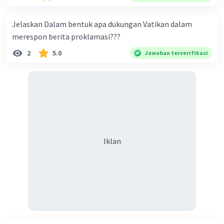
naungan organisasi PBB), menurut kalian mana yang
paling efektif, berilah alasannya
Jelaskan Dalam bentuk apa dukungan Vatikan dalam
merespon berita proklamasi???
2
5.0
Jawaban terverifikasi
Iklan