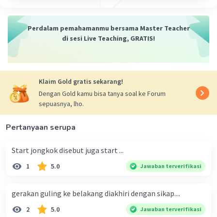
Berdirilah dengan posisi badan tegak, kemudian
condongkanlah badan ke depan, dan putarlah lengan
kanan
Perdalam pemahamanmu bersama Master Teacher
Iklan
di sesi Live Teaching, GRATIS!
·
0.0
(
0
)
Balas
Beri Rating
Klaim Gold gratis sekarang!
Dengan Gold kamu bisa tanya soal ke Forum
sepuasnya, lho.
Pertanyaan serupa
Start jongkok disebut juga start ...
1
5.0
Jawaban terverifikasi
gerakan guling ke belakang diakhiri dengan sikap....
2
5.0
Jawaban terverifikasi