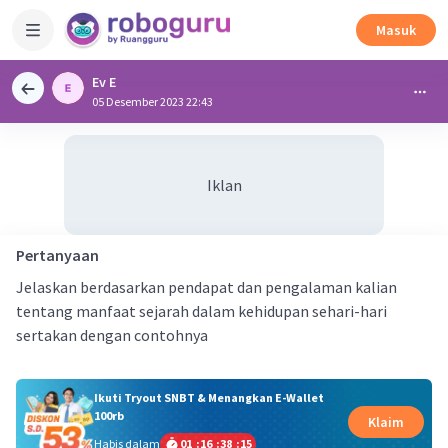
Masuk
Ev E
05 Desember 2023 22:43
Iklan
Pertanyaan
Jelaskan berdasarkan pendapat dan pengalaman kalian
tentang manfaat sejarah dalam kehidupan sehari-hari
sertakan dengan contohnya
Ikuti Tryout SNBT & Menangkan E-Wallet
100rb
Klaim
Habis dalam
01
:
16
:
38
:
15