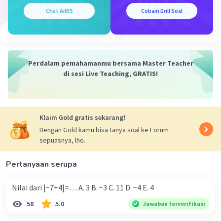
mempelajari sejarah negara kita sendiri, kita dapat
Chat AiRIS
Cobain Drill Soal
memahami bagaimana identitas bangsa kita terbentuk
dan berkembang. Ini dapat membangkitkan rasa
nasionalisme dan kebanggaan terhadap negara kita.
3. Menjadi Manusia yang Lebih Bijak: Sejarah sering kali
Perdalam pemahamanmu bersama Master Teacher
mengulangi dirinya sendiri. Dengan memahami peristiwa
di sesi Live Teaching, GRATIS!
dan kesalahan masa lalu, kita dapat belajar dari mereka
dan menghindari mengulangi kesalahan yang sama. Ini
dapat membantu kita menjadi lebih bijaksana dalam
menghadapi masalah dan konflik.
Klaim Gold gratis sekarang!
Contoh: Misalnya, dengan mempelajari sejarah Perang
Dengan Gold kamu bisa tanya soal ke Forum
Dunia II, kita dapat memahami pentingnya perdamaian
sepuasnya, lho.
dan kerjasama antarnegara. Atau dengan mempelajari
sejarah reformasi di Indonesia, kita dapat memahami
Pertanyaan serupa
pentingnya demokrasi dan hak asasi manusia.
Nilai dari |−7+4|=… A. 3 B. −3 C. 11 D. −4 E. 4
Kesimpulan:
Jadi, mempelajari sejarah memiliki banyak manfaat
58
5.0
Jawaban terverifikasi
dalam kehidupan sehari-hari, mulai dari menambah
wawasan, membangkitkan jiwa nasionalisme, hingga