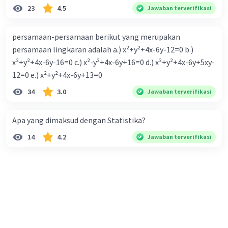
23
4.5
Jawaban terverifikasi
persamaan-persamaan berikut yang merupakan
persamaan lingkaran adalah a.) x²+y²+4x-6y-12=0 b.)
x²+y²+4x-6y-16=0 c.) x²-y²+4x-6y+16=0 d.) x²+y²+4x-6y+5xy-
12=0 e.) x²+y²+4x-6y+13=0
34
3.0
Jawaban terverifikasi
Apa yang dimaksud dengan Statistika?
14
4.2
Jawaban terverifikasi