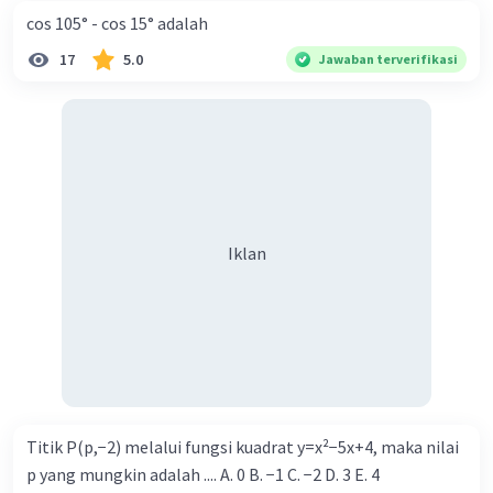
menjadi manusia yang lebih bijak. Semoga penjelasan ini
cos 105° - cos 15° adalah
membantu kamu ya 🙂.
17
5.0
Jawaban terverifikasi
·
0.0
(
0
)
Balas
Beri Rating
Iklan
Iklan
Titik P(p,−2) melalui fungsi kuadrat y=x²−5x+4, maka nilai
p yang mungkin adalah .... A. 0 B. −1 C. −2 D. 3 E. 4