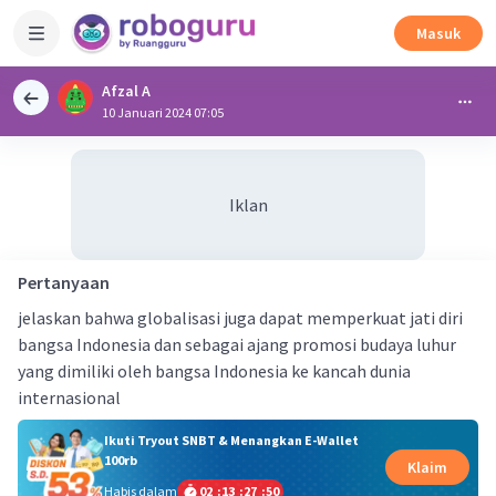
Masuk
Afzal A
10 Januari 2024 07:05
Iklan
Pertanyaan
jelaskan bahwa globalisasi juga dapat memperkuat jati diri
bangsa Indonesia dan sebagai ajang promosi budaya luhur
yang dimiliki oleh bangsa Indonesia ke kancah dunia
internasional
Ikuti Tryout SNBT & Menangkan E-Wallet
100rb
Klaim
Habis dalam
02
:
13
:
27
:
50