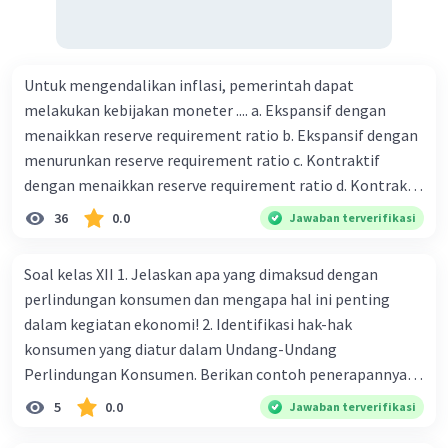
Untuk mengendalikan inflasi, pemerintah dapat
melakukan kebijakan moneter .... a. Ekspansif dengan
menaikkan reserve requirement ratio b. Ekspansif dengan
menurunkan reserve requirement ratio c. Kontraktif
dengan menaikkan reserve requirement ratio d. Kontraktif
dengan menurunkan reserve requirement ratio e.
36
0.0
Jawaban terverifikasi
Ekspansif dengan menaikkan tingkat diskonto Bila Bank
Indonesia melakukan kebijakan moneter ekspansif,
Soal kelas XII 1. Jelaskan apa yang dimaksud dengan
ceteris paribus maka .... a. Menimbulkan inflasi di mana
perlindungan konsumen dan mengapa hal ini penting
bentuk kurva jumlah uang beredar (penawaran uang) naik
dalam kegiatan ekonomi! 2. Identifikasi hak-hak
dari kiri bawah ke kanan atas b. Menimbulkan deflasi di
konsumen yang diatur dalam Undang-Undang
mana bentuk kurva jumlah uang beredar (penawaran
Perlindungan Konsumen. Berikan contoh penerapannya
uang) naik dari kiri bawah ke kanan atas c. Tingkat bunga
dalam kehidupan sehari-hari! 3. Apa saja kewajiban
5
0.0
Jawaban terverifikasi
meningkat di mana bentuk kurva jumlah uang beredar
produsen dalam melindungi konsumen? Jelaskan dampak
(penawaran uang) naik dari kiri bawah ke kanan atas d.