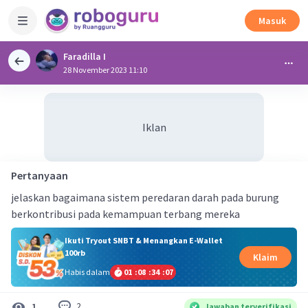
Masuk
Faradilla I
28 November 2023 11:10
Iklan
Pertanyaan
jelaskan bagaimana sistem peredaran darah pada burung
berkontribusi pada kemampuan terbang mereka
Ikuti Tryout SNBT & Menangkan E-Wallet
100rb
Klaim
Habis dalam
01
:
08
:
34
:
07
2
1
Jawaban terverifikasi