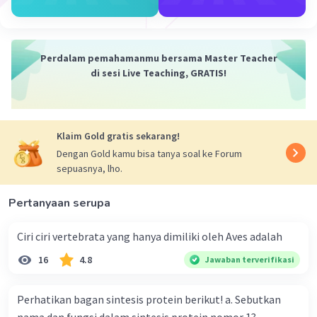
Burung memiliki sistem peredaran darah yang
Iklan
sangat efisien karena mampu mengatur
kebutuhan metabolisme untuk terbang.
Jantung burung akan berdetak sangat cepat
Perdalam pemahamanmu bersama Master Teacher
di sesi Live Teaching, GRATIS!
ketika terbang untuk mencegah terjadinya
hipoksia.
·
0.0
(
0
)
Balas
Beri Rating
Klaim Gold gratis sekarang!
Dengan Gold kamu bisa tanya soal ke Forum
sepuasnya, lho.
Pertanyaan serupa
Ciri ciri vertebrata yang hanya dimiliki oleh Aves adalah
16
4.8
Jawaban terverifikasi
Perhatikan bagan sintesis protein berikut! a. Sebutkan