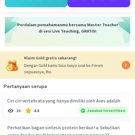
gametangiogami dari dua hifa yang saling sesuai
dengan menghasilkan zigospora, sedangkan
perkembangbiakan
aseksual
dilakukan dengan
Perdalam pemahamanmu bersama Master Teacher
membentuk spora tak berflagel yang berupa
di sesi Live Teaching, GRATIS!
sporangiospora atau konidia.
·
0.0
(
0
)
Balas
Beri Rating
Klaim Gold gratis sekarang!
Dengan Gold kamu bisa tanya soal ke Forum
sepuasnya, lho.
Pertanyaan serupa
Ciri ciri vertebrata yang hanya dimiliki oleh Aves adalah
16
4.8
Jawaban terverifikasi
Perhatikan bagan sintesis protein berikut! a. Sebutkan