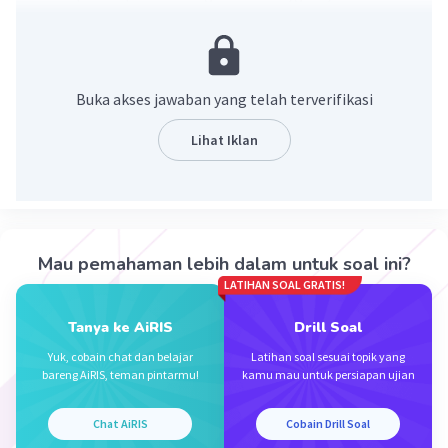
adalah dengan perkembagan seksual dan
seksual
perkembangbiakan seksual dengan
gametangiogami dari dua hifa yang saling sesuai
Buka akses jawaban yang telah terverifikasi
dengan menghasilkan zigospora, sedangkan
perkembangbiakan aseksual dilakukan dengan
Lihat Iklan
membentuk spora tak berflagel yang berupa
sporangiospora atau konidia.
·
0.0
(
0
)
Balas
Beri Rating
Mau pemahaman lebih dalam untuk soal ini?
LATIHAN SOAL GRATIS!
Dela A
Community
Level 92
27 Desember 2023 09:40
Tanya ke AiRIS
Drill Soal
Jawaban terverifikasi
Yuk, cobain chat dan belajar
Latihan soal sesuai topik yang
bareng AiRIS, teman pintarmu!
kamu mau untuk persiapan ujian
proses perkembangbiakan
zygomycota
adalah
Iklan
dengan
perkembangan seksual dan seksual.
Chat AiRIS
Cobain Drill Soal
perkembangbiakan
seksual
dengan