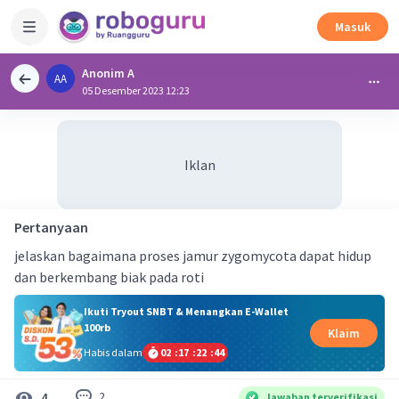
Masuk
Anonim A
AA
05 Desember 2023 12:23
Iklan
Pertanyaan
jelaskan bagaimana proses jamur zygomycota dapat hidup
dan berkembang biak pada roti
Ikuti Tryout SNBT & Menangkan E-Wallet
100rb
Klaim
Habis dalam
02
:
17
:
22
:
44
2
4
Jawaban terverifikasi