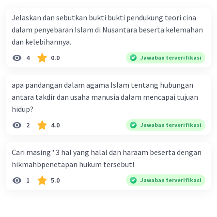
Dalam kehidupan sehari-hari, semangat untuk
berpikir kritis dan mencintai IPTEK dapat
Jelaskan dan sebutkan bukti bukti pendukung teori cina
diwujudkan melalui:
dalam penyebaran Islam di Nusantara beserta kelemahan
dan kelebihannya.
Belajar sepanjang hayat:
Umat Islam
dianjurkan untuk terus belajar sepanjang
4
0.0
Jawaban terverifikasi
hayat, baik ilmu agama maupun ilmu
umum.
apa pandangan dalam agama Islam tentang hubungan
Mengembangkan inovasi:
Ilmu
antara takdir dan usaha manusia dalam mencapai tujuan
pengetahuan dapat digunakan untuk
hidup?
mengembangkan inovasi yang bermanfaat
2
4.0
Jawaban terverifikasi
bagi umat manusia.
Menyebarkan ilmu pengetahuan:
Umat
Islam didorong untuk menyebarkan ilmu
Cari masing" 3 hal yang halal dan haraam beserta dengan
pengetahuan kepada orang lain.
hikmahbpenetapan hukum tersebut!
1
5.0
Jawaban terverifikasi
Tantangan dan Solusinya
Meskipun Islam sangat mendorong
pengembangan IPTEK, namun masih ada