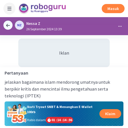
Masuk
Nessa Z
26 September 2024 13:39
Iklan
Pertanyaan
jelaskan bagaimana islam mendorong umatnya untuk
berpikir kritis dan mencintai ilmu pengetahuan serta
teknologi (IPTEK)
Ikuti Tryout SNBT & Menangkan E-Wallet
100rb
Klaim
Habis dalam
01
:
14
:
14
:
35