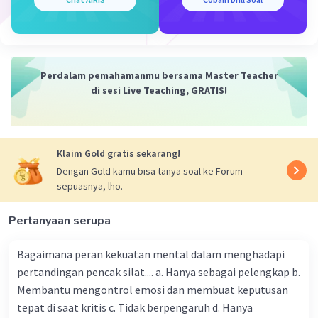
memiliki pengetahuan yang luas. Ini
menginspirasi umat Islam untuk
mengikuti jejak mereka.
Penciptaan alam semesta:
Al-Qur'an
Perdalam pemahamanmu bersama Master Teacher
mengajak manusia untuk merenungkan
di sesi Live Teaching, GRATIS!
ciptaan Allah SWT. Hal ini mendorong
manusia untuk berpikir kritis dan mencari
tahu tentang alam semesta.
Klaim Gold gratis sekarang!
Cara Islam Mendorong Berpikir Kritis dan
Dengan Gold kamu bisa tanya soal ke Forum
Mencintai IPTEK
sepuasnya, lho.
Islam mendorong umatnya untuk berpikir kritis
dan mencintai IPTEK melalui beberapa cara,
Pertanyaan serupa
yaitu:
Bagaimana peran kekuatan mental dalam menghadapi
Mendorong bertanya:
Islam tidak
pertandingan pencak silat.... a. Hanya sebagai pelengkap b.
melarang umatnya untuk bertanya. Justru,
Membantu mengontrol emosi dan membuat keputusan
bertanya merupakan salah satu cara untuk
tepat di saat kritis c. Tidak berpengaruh d. Hanya
mencari ilmu dan memahami agama.