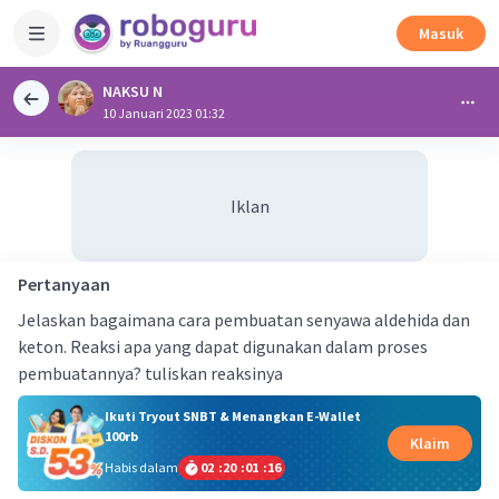
Masuk
NAKSU N
10 Januari 2023 01:32
Iklan
Pertanyaan
Jelaskan bagaimana cara pembuatan senyawa aldehida dan
keton. Reaksi apa yang dapat digunakan dalam proses
pembuatannya? tuliskan reaksinya
Ikuti Tryout SNBT & Menangkan E-Wallet
100rb
Klaim
Habis dalam
02
:
20
:
01
:
16