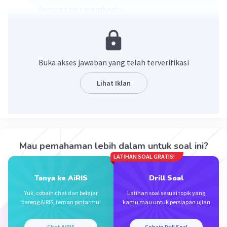
Semoga bisa membantu
Buka akses jawaban yang telah terverifikasi
Lihat Iklan
Mau pemahaman lebih dalam untuk soal ini?
LATIHAN SOAL GRATIS!
Tanya ke AiRIS
Drill Soal
Yuk, cobain chat dan belajar
Latihan soal sesuai topik yang
·
5.0
(
1
)
Balas
Beri Rating
bareng AiRIS, teman pintarmu!
kamu mau untuk persiapan ujian
Chat AiRIS
Cobain Drill Soal