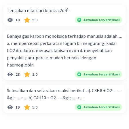
Tentukan nilai dari biloks c2o4²-
10
5.0
Jawaban terverifikasi
Bahaya gas karbon monoksida terhadap manusia adalah ....
a. mempercepat perkaratan logam b. mengurangi kadar
CO2 di udara c. merusak lapisan ozon d. menyebabkan
penyakit paru-paru e. mudah bereaksi dengan
haemoglobin
28
1.0
Jawaban terverifikasi
Selesaikan dan setarakan reaksi berikut: a). C3H8 + O2-----
&gt; .....+..... b).C4H10 + O2----&gt;.......+......
19
5.0
Jawaban terverifikasi