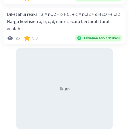
Diketahui reaksi : a MnO2 + b HCl → c MnCl2 + d H2O +e Cl2
Harga koefisien a, b, c, d, dan e secara berturut-turut
adalah ...
25
5.0
Jawaban terverifikasi
Iklan