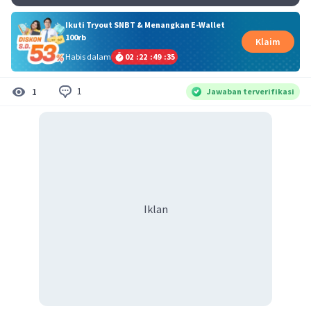
Ikuti Tryout SNBT & Menangkan E-Wallet
100rb
Klaim
Habis dalam
02
:
22
:
49
:
35
1
1
Jawaban terverifikasi
Iklan