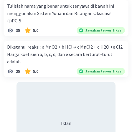
Tulislah nama yang benar untuk senyawa di bawah ini
menggunakan Sistem Yunani dan Bilangan Oksidasi!
(j)PCI5
35
5.0
Jawaban terverifikasi
Diketahui reaksi : a MnO2 + b HCl → c MnCl2 + d H2O +e Cl2
Harga koefisien a, b, c, d, dan e secara berturut-turut
adalah ...
25
5.0
Jawaban terverifikasi
Iklan