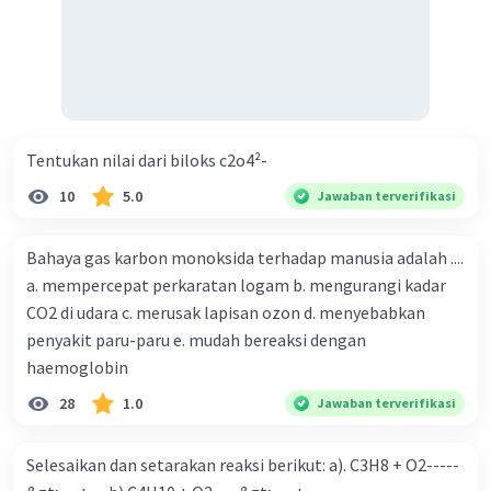
Tentukan nilai dari biloks c2o4²-
10
5.0
Jawaban terverifikasi
Bahaya gas karbon monoksida terhadap manusia adalah ....
a. mempercepat perkaratan logam b. mengurangi kadar
CO2 di udara c. merusak lapisan ozon d. menyebabkan
penyakit paru-paru e. mudah bereaksi dengan
haemoglobin
28
1.0
Jawaban terverifikasi
Selesaikan dan setarakan reaksi berikut: a). C3H8 + O2-----