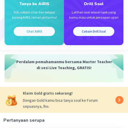
Tanya ke AiRIS
Drill Soal
·
4.3
(
7
)
Balas
Beri Rating
Yuk, cobain chat dan belajar
Latihan soal sesuai topik yang
bareng AiRIS, teman pintarmu!
kamu mau untuk persiapan ujian
Chat AiRIS
Cobain Drill Soal
Iklan
Perdalam pemahamanmu bersama Master Teacher
di sesi Live Teaching, GRATIS!
Klaim Gold gratis sekarang!
Dengan Gold kamu bisa tanya soal ke Forum
sepuasnya, lho.
Pertanyaan serupa