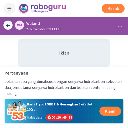
Masuk
Wulan J
27 November 2023 13:15
Iklan
Pertanyaan
Jelaskan apa yang dimaksud dengan senyawa hidrokarbon sebutkan
dua jenis utama senyawa hidrokarbon dan berikan contoh masing-
masing
Ikuti Tryout SNBT & Menangkan E-Wallet
100rb
Klaim
Habis dalam
00
:
10
:
46
:
19