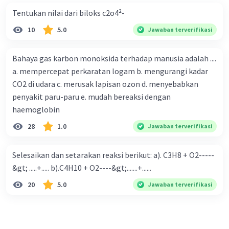
Tentukan nilai dari biloks c2o4²-
10
5.0
Jawaban terverifikasi
Bahaya gas karbon monoksida terhadap manusia adalah ....
a. mempercepat perkaratan logam b. mengurangi kadar
CO2 di udara c. merusak lapisan ozon d. menyebabkan
penyakit paru-paru e. mudah bereaksi dengan
haemoglobin
28
1.0
Jawaban terverifikasi
Selesaikan dan setarakan reaksi berikut: a). C3H8 + O2-----
&gt; .....+..... b).C4H10 + O2----&gt;.......+......
20
5.0
Jawaban terverifikasi