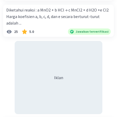
Diketahui reaksi : a MnO2 + b HCl → c MnCl2 + d H2O +e Cl2
Harga koefisien a, b, c, d, dan e secara berturut-turut
adalah ...
25
5.0
Jawaban terverifikasi
Iklan