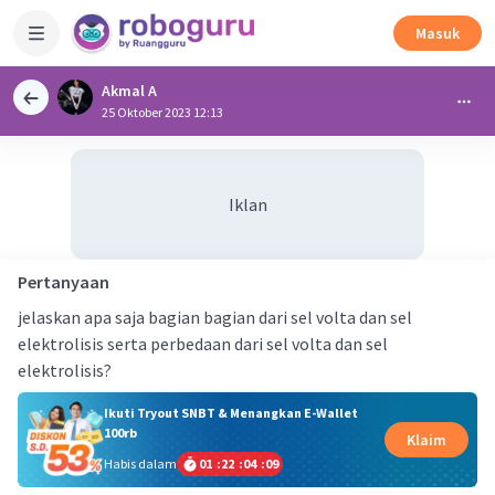
Masuk
Akmal A
25 Oktober 2023 12:13
Iklan
Pertanyaan
jelaskan apa saja bagian bagian dari sel volta dan sel
elektrolisis serta perbedaan dari sel volta dan sel
elektrolisis?
Ikuti Tryout SNBT & Menangkan E-Wallet
100rb
Klaim
Habis dalam
01
:
22
:
04
:
08