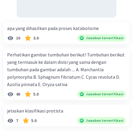
DNA:
Basa nitrogen dalam DNA terdiri dari
adenin (A), timin (T), sitosin (C), dan
guanin (G).
apa yang dihasilkan pada proses katabolisme
RNA:
Basa nitrogen dalam RNA terdiri dari
10
3.0
Jawaban terverifikasi
adenin (A), urasil (U), sitosin (C), dan
guanin (G). Perlu dicatat bahwa urasil
Perhatikan gambar tumbuhan berikut! Tumbuhan berikut
menggantikan timin dalam RNA.
yang termasuk ke dalam divisi yang sama dengan
tumbuhan pada gambar adalah .... A. Marchantia
·
0.0
(
0
)
Balas
Beri Rating
polymorpha B. Sphagnum fibriatum C. Cycas revoluta D.
Azolla pinnata E. Oryza sativa
Pahryy P
Level 47
40
5.0
Jawaban terverifikasi
26 November 2023 21:49
Terima Kasih
jelaskan klasifikasi protista
7
5.0
Jawaban terverifikasi