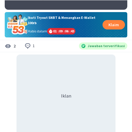
Ikuti Tryout SNBT & Menangkan E-Wallet
100rb
Klaim
Habis dalam
01
:
09
:
06
:
42
1
2
Jawaban terverifikasi
Iklan