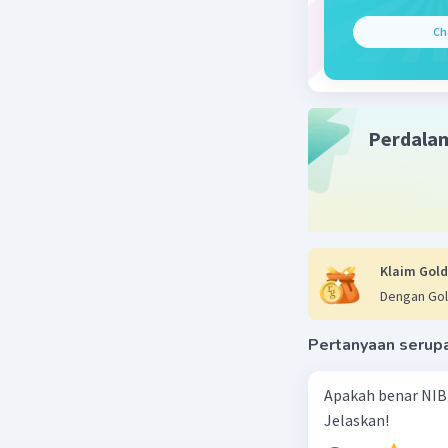
memenangk
dan dukun
Ch
kemenang
4. **Revi
Indonesia
Perdala
periode. 
periode.
Dengan po
kepemimpi
memenangk
Klaim Gold
Indonesia
Dengan Gol
perubahan
Pertanyaan serup
Beri R
Apakah benar NIB
Jelaskan!
Nanda R