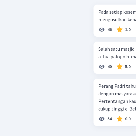
meningka
Pada setiap kese
infrastru
mengusulkan kepad
Dukungan
solid dan
46
1.0
kelompok 
Dukungan
Salah satu masjid 
pemilihan
Persepsi 
mendapatk
40
5.0
Indonesia
jawab dan
Perang Padri tahu
dengan masyarakat
Beri R
Pertentangan kau
cukup tinggi e. 
54
0.0