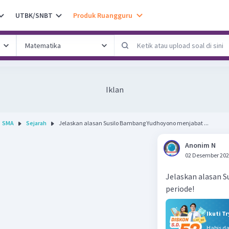
UTBK/SNBT
Produk Ruangguru
Iklan
SMA
Sejarah
Jelaskan alasan Susilo Bambang Yudhoyono menjabat ...
Anonim N
02 Desember 202
Jelaskan alasan 
periode!
Ikuti T
Habis d