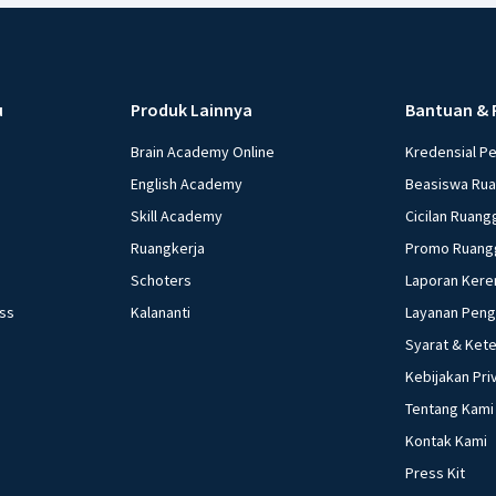
u
Produk Lainnya
Bantuan & 
Brain Academy Online
Kredensial P
English Academy
Beasiswa Ru
Skill Academy
Cicilan Ruang
Ruangkerja
Promo Ruang
Schoters
Laporan Kere
ess
Kalananti
Layanan Pen
Syarat & Ket
Kebijakan Pri
Tentang Kami
Kontak Kami
Press Kit