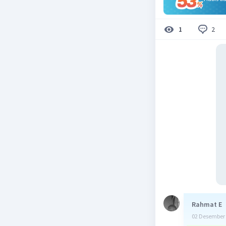
2
1
Rahmat E
02 Desember 