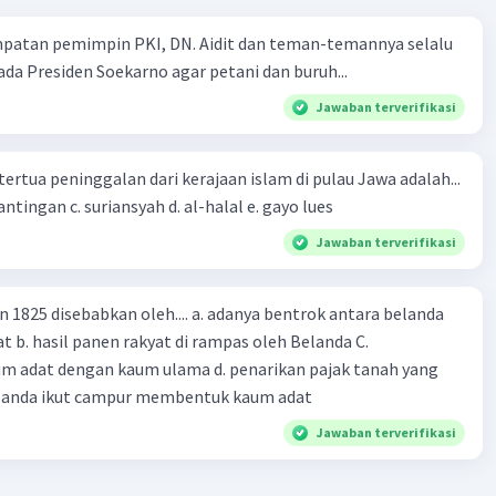
tkan kesejahteraan masyarakat dan memperkuat
mpatan pemimpin PKI, DN. Aidit dan teman-temannya selalu
ktur negara.
a Presiden Soekarno agar petani dan buruh...
 Politik:
SBY berhasil membangun koalisi politik yang
 mendapatkan dukungan dari berbagai partai politik dan
Jawaban terverifikasi
masyarakat, termasuk dari kalangan bisnis dan investor.
 ini membantunya untuk memenangkan kembali
tertua peninggalan dari kerajaan islam di pulau Jawa adalah...
 presiden pada periode kedua.
a. tua palopo b. mantingan c. suriansyah d. al-halal e. gayo lues
Publik:
Meskipun tidak tanpa kritik, SBY masih
an dukungan dan simpati dari sebagian besar masyarakat
Jawaban terverifikasi
 karena dianggap sebagai pemimpin yang bertanggung
 moderat.
n 1825 disebabkan oleh.... a. adanya bentrok antara belanda
 b. hasil panen rakyat di rampas oleh Belanda C.
·
0.0
(
0
)
Balas
ating
m adat dengan kaum ulama d. penarikan pajak tanah yang
Belanda ikut campur membentuk kaum adat
Jawaban terverifikasi