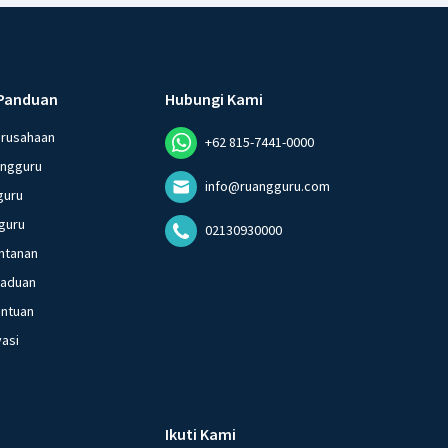
Panduan
Hubungi Kami
erusahaan
+62 815-7441-0000
angguru
info@ruangguru.com
guru
guru
02130930000
ntanan
gaduan
entuan
vasi
Ikuti Kami