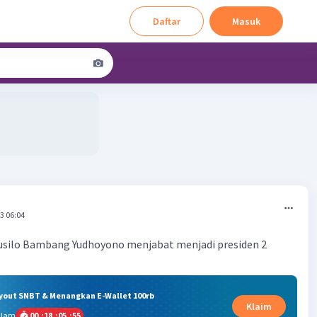
Daftar
Masuk
3 06:04
Susilo Bambang Yudhoyono menjabat menjadi presiden 2
ryout SNBT & Menangkan E-Wallet 100rb
Klaim
alam
00
:
18
:
05
:
54