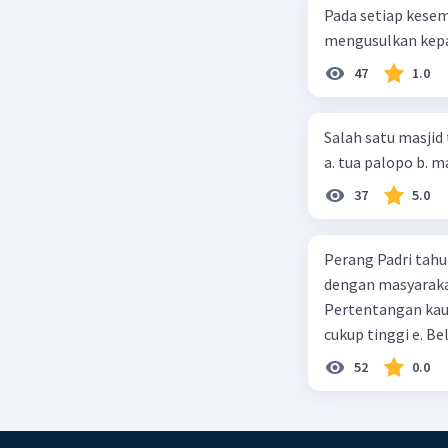
Pada setiap kese
mengusulkan kepad
Nanda R
28 September
47
1.0
Jawaban 
Adanya pe
Salah satu masjid 
tanggapan
upaya, ya
37
5.0
pemberont
Rencana 
Perang Padri tahu
Djuanda d
dengan masyarakat
Soekarno
Pertentangan kau
cukup tinggi e. 
Sementar
bahwa pem
52
0.0
perunding
usaha per