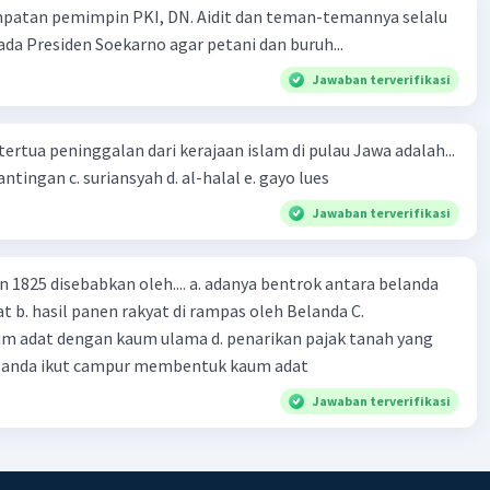
mpatan pemimpin PKI, DN. Aidit dan teman-temannya selalu
a Presiden Soekarno agar petani dan buruh...
Community
Level 89
 2023 06:22
Jawaban terverifikasi
terverifikasi
mberontakan yang dilakukan PRRI ini pasti mendapat
tertua peninggalan dari kerajaan islam di pulau Jawa adalah...
Iklan
 dari pemerintah pusat. Nah, ternyata ada beberapa
a. tua palopo b. mantingan c. suriansyah d. al-halal e. gayo lues
ng dilakukan oleh pemerintah untuk menumpas
Jawaban terverifikasi
akan ini.
penumpasan pemberontakan PRRI direncanakan oleh Ir.
n 1825 disebabkan oleh.... a. adanya bentrok antara belanda
an A.H. Nasution, yang kemudian didorong oleh Presiden
 b. hasil panen rakyat di rampas oleh Belanda C.
 dengan menyokong gencatan senjata.
m adat dengan kaum ulama d. penarikan pajak tanah yang
Belanda ikut campur membentuk kaum adat
aitu, Wakil Presiden Mohammad Hatta memiliki pendapat
berontakan ini perlu diselesaikan secara damai melalui
Jawaban terverifikasi
an, dan bukan melalui pendekatan militer. Sayangnya,
damaian melalui perundingan gagal dijalankan.