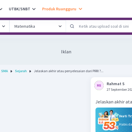
UTBK/SNBT
Produk Ruangguru
Iklan
SMA
Sejarah
Jelaskan akhir atau penyelesaian dari PRRI ?...
Rahmat S
27 September 20
Jelaskan akhir ata
Ikuti T
Habis d