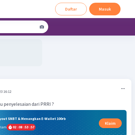
Daftar
Masuk
23 16:12
u penyelesaian dari PRRI ?
ryout SNBT & Menangkan E-Wallet 100rb
Klaim
alam
02
:
08
:
53
:
57