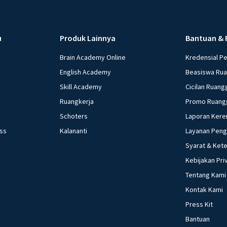
Karena ga
Presiden 
Angkatan 
u
Produk Lainnya
Bantuan & 
militer y
Brain Academy Online
Kredensial P
Akhir dar
English Academy
Beasiswa Ru
perlawana
Skill Academy
Cicilan Ruang
Diketahui
Ruangkerja
Promo Ruang
APRI, seh
menyerahk
Schoters
Laporan Kere
ess
Kalananti
Layanan Pen
Beri R
Syarat & Ket
Kebijakan Pri
Tentang Kami
Kontak Kami
Press Kit
Bantuan