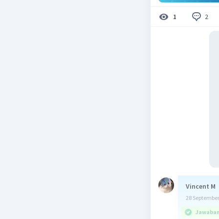
2
1
Vincent M
28 September
Jawaban 