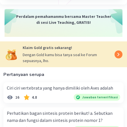
Perubahan pH dapat menyebabkan
terjadinya perubahan bentuk enzim, bentuk dan
Perdalam pemahamanmu bersama Master Teacher
muatan substrat.
di sesi Live Teaching, GRATIS!
Perubahan pH dalam rentang kecil ~~>
reversible
Klaim Gold gratis sekarang!
Perubahan pH yang signifikan ~~>
denaturasi
Dengan Gold kamu bisa tanya soal ke Forum
sepuasnya, lho.
Denaturasi menyebabkan tidak
terbentuknya kompleks enzim substrat dan
Pertanyaan serupa
reaksi tidak akan berjalan.
Ciri ciri vertebrata yang hanya dimiliki oleh Aves adalah
·
5.0
(
1
)
Balas
Beri Rating
16
4.8
Jawaban terverifikasi
Dela A
Community
Level 92
Perhatikan bagan sintesis protein berikut! a. Sebutkan
21 Desember 2023 02:08
nama dan fungsi dalam sintesis protein nomor 1?