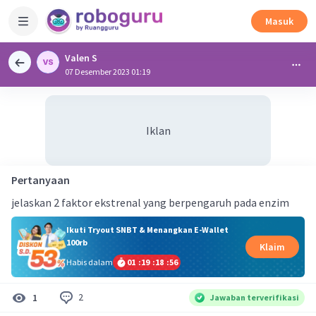
Masuk
Valen S
07 Desember 2023 01:19
Iklan
Pertanyaan
jelaskan 2 faktor ekstrenal yang berpengaruh pada enzim
Ikuti Tryout SNBT & Menangkan E-Wallet
100rb
Klaim
Habis dalam
01
:
19
:
18
:
55
2
1
Jawaban terverifikasi