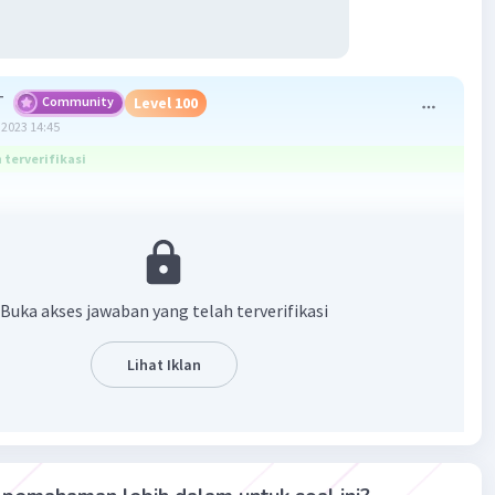
T
Community
Level 100
2023 14:45
terverifikasi
O
4
= magnesium nitrida
SO
4
Buka akses jawaban yang telah terverifikasi
Lihat Iklan
asan
 asam oksalat terdiri dari 2 atom H, 2 atom C dan 4 atom O.
ia asam oksalat: H
C
O
2
2
4
 untuk rumus kimia 2 molekul asam oksalat adalah 2