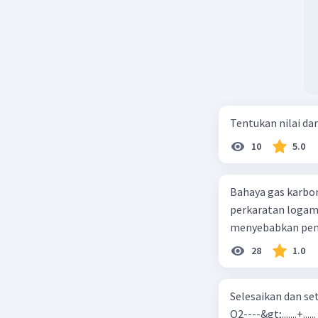
Tentukan nilai dar
10
5.0
Bahaya gas karbon mon
perkaratan logam b. mengurangi kadar CO2 di udara c. merusak lapisan ozon
28
1.0
Selesaikan dan seta
O2----&gt;.......+......