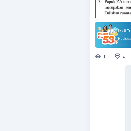
Ikuti T
Habis d
2
1