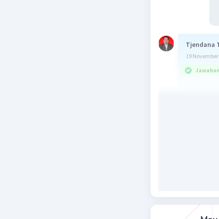
Tjendana 
19 November 
Jawaban 
Jawaban
1. 2 H
C
2
2
2. Mg
N
3
2
3. (NH
)
4
2
Pembah
1.
1 molekul
Rumus kim
Penulisan