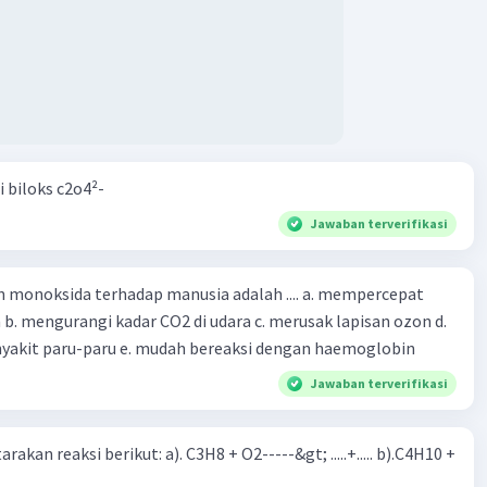
i biloks c2o4²-
Jawaban terverifikasi
oksida terhadap manusia adalah .... a. mempercepat
 d.
menyebabkan penyakit paru-paru e. mudah bereaksi dengan haemoglobin
Jawaban terverifikasi
rakan reaksi berikut: a). C3H8 + O2-----&gt; .....+..... b).C4H10 +