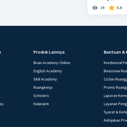
19
5.0
u
Produk Lainnya
Bantuan & 
Brain Academy Online
Kredensial P
English Academy
Beasiswa Ru
Skill Academy
Cicilan Ruang
Ruangkerja
Promo Ruang
Schoters
Laporan Kere
ess
Kalananti
Layanan Pen
Syarat & Ket
Kebijakan Pri