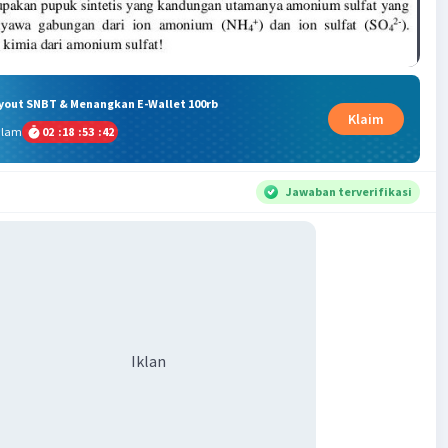
ryout SNBT & Menangkan E-Wallet 100rb
Klaim
alam
02
:
18
:
53
:
42
Jawaban terverifikasi
Iklan