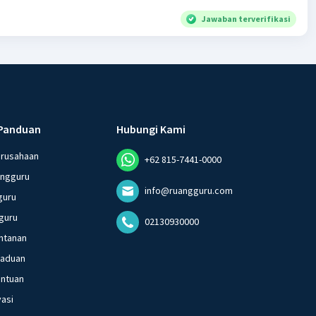
Jawaban terverifikasi
Panduan
Hubungi Kami
erusahaan
+62 815-7441-0000
angguru
info@ruangguru.com
guru
guru
02130930000
ntanan
gaduan
entuan
vasi