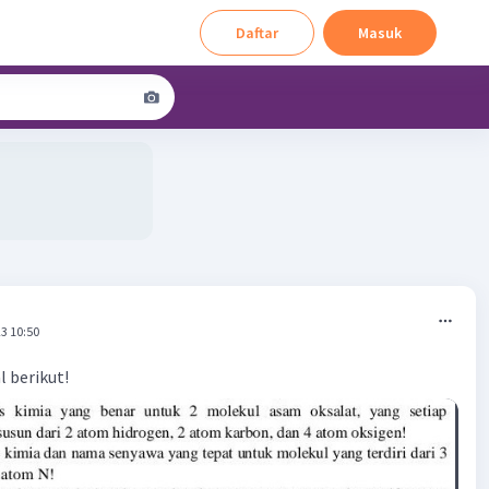
Daftar
Masuk
3 10:50
l berikut!