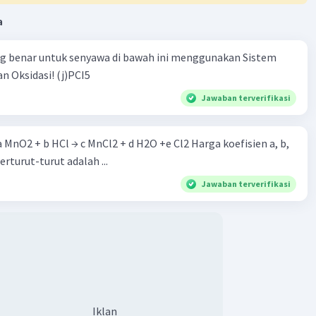
2
a
SO
4
ng benar untuk senyawa di bawah ini menggunakan Sistem
·
0.0
(
0
)
Balas
ating
n Oksidasi! (j)PCI5
Jawaban terverifikasi
 a MnO2 + b HCl → c MnCl2 + d H2O +e Cl2 Harga koefisien a, b,
berturut-turut adalah ...
Jawaban terverifikasi
Iklan