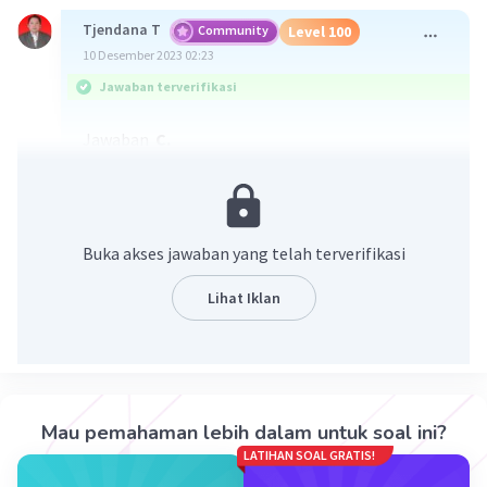
Tjendana T
Community
Level 100
10 Desember 2023 02:23
Jawaban terverifikasi
Jawaban
C.
Pembahasan
99
98
x = 37
⁠⁠⁠⁠⁠ - 37
98
= 37
. (37 - 1)
Buka akses jawaban yang telah terverifikasi
98
= 37
. 36
Lihat Iklan
98
y = 37
maka x = 36y
Jadi x > y
Mau pemahaman lebih dalam untuk soal ini?
LATIHAN SOAL GRATIS!
·
5.0
(
2
)
Balas
Beri Rating