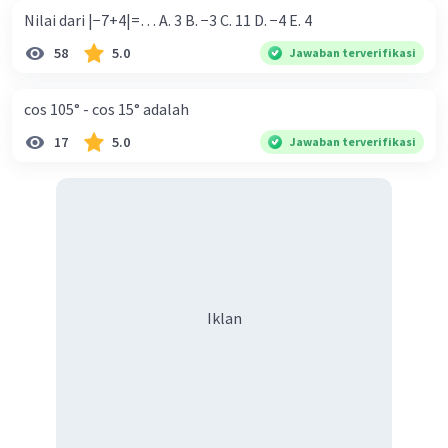
Nilai dari |−7+4|=… A. 3 B. −3 C. 11 D. −4 E. 4
58
5.0
Jawaban terverifikasi
cos 105° - cos 15° adalah
17
5.0
Jawaban terverifikasi
Iklan