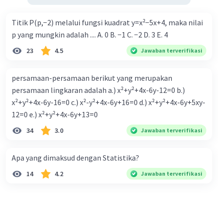
Titik P(p,−2) melalui fungsi kuadrat y=x²−5x+4, maka nilai
p yang mungkin adalah .... A. 0 B. −1 C. −2 D. 3 E. 4
23
4.5
Jawaban terverifikasi
persamaan-persamaan berikut yang merupakan
persamaan lingkaran adalah a.) x²+y²+4x-6y-12=0 b.)
x²+y²+4x-6y-16=0 c.) x²-y²+4x-6y+16=0 d.) x²+y²+4x-6y+5xy-
12=0 e.) x²+y²+4x-6y+13=0
34
3.0
Jawaban terverifikasi
Apa yang dimaksud dengan Statistika?
14
4.2
Jawaban terverifikasi