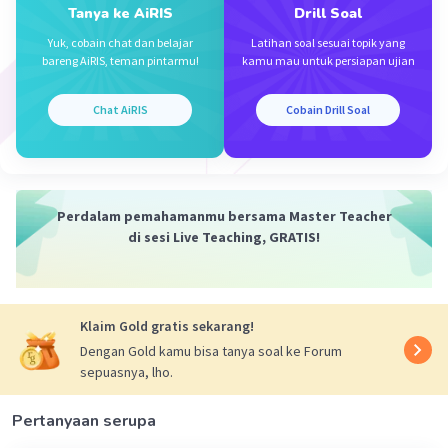
Tanya ke AiRIS
Drill Soal
Yohana S
Level 1
Yuk, cobain chat dan belajar
Latihan soal sesuai topik yang
21 Oktober 2024 14:17
bareng AiRIS, teman pintarmu!
kamu mau untuk persiapan ujian
terimakasih
Chat AiRIS
Cobain Drill Soal
Perdalam pemahamanmu bersama Master Teacher
di sesi Live Teaching, GRATIS!
Iklan
Klaim Gold gratis sekarang!
Dengan Gold kamu bisa tanya soal ke Forum
sepuasnya, lho.
Pertanyaan serupa