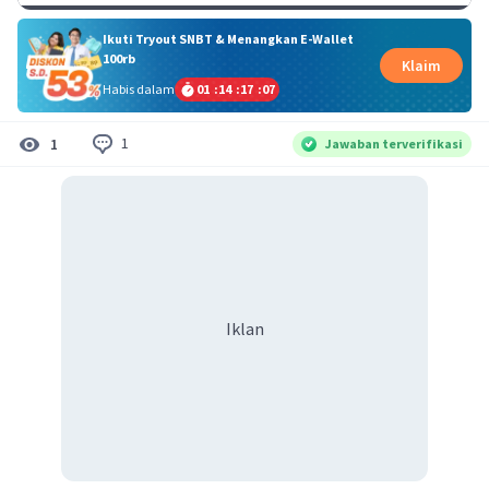
Ikuti Tryout SNBT & Menangkan E-Wallet
100rb
Klaim
Habis dalam
01
:
14
:
17
:
07
1
1
Jawaban terverifikasi
Iklan